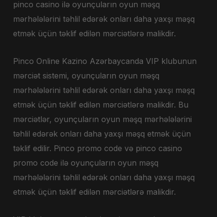
pinco casino ilə oyunçuların oyun məşq
mərhələlərini təhlil edərək onları daha yaxşı məşq
etmək üçün təklif edilən mərciətlərə malikdir.
Pinco Online Kazino Azərbaycanda VIP klubunun
mərciət sistemi, oyunçuların oyun məşq
mərhələlərini təhlil edərək onları daha yaxşı məşq
etmək üçün təklif edilən mərciətlərə malikdir. Bu
mərciətlər, oyunçuların oyun məşq mərhələlərini
təhlil edərək onları daha yaxşı məşq etmək üçün
təklif edilir. Pinco promo code və pinco casino
promo code ilə oyunçuların oyun məşq
mərhələlərini təhlil edərək onları daha yaxşı məşq
etmək üçün təklif edilən mərciətlərə malikdir.