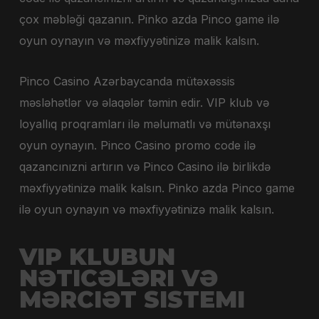
çox məbləği qazanın. Pinko azda Pinco game ilə
oyun oynayın və məxfiyyətinizə malik kalsın.
Pinco Casino Azərbaycanda mütəxəssis
məsləhətlər və əlaqələr təmin edir. VIP klub və
loyallıq proqramları ilə məlumatlı və mütənaxşı
oyun oynayın. Pinco Casino promo code ilə
qazancınızni artırın və Pinco Casino ilə birlikdə
məxfiyyətinizə malik kalsın. Pinko azda Pinco game
ilə oyun oynayın və məxfiyyətinizə malik kalsın.
VIP KLUBUN
NƏTICƏLƏRI VƏ
MƏRCIƏT SISTEMI