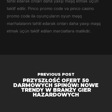
təhlil edərək onları daha yaxşı məşq etmək üçün
təklif edilir. Pinco promo code və pinco casino
promo code ilə oyunçuların oyun məşq
mərhələlərini təhlil edərək onları daha yaxşı məşq
etmək üçün təklif edilən mərciətlərə malikdir.
PREVIOUS POST
PRZYSZŁOŚĆ OFERT 50
DARMOWYCH SPINÓW: NOWE
TRENDY W BRANŻY GIER
HAZARDOWYCH