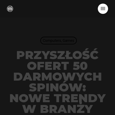
Skip
Menu
to
main
content
Computers, Games
PRZYSZŁOŚĆ
OFERT 50
DARMOWYCH
SPINÓW:
NOWE TRENDY
W BRANŻY