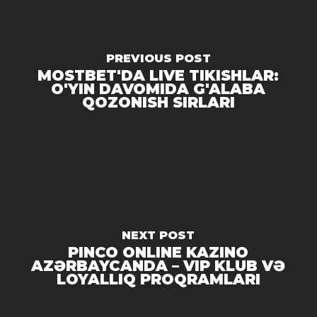
PREVIOUS POST
MOSTBET'DA LIVE TIKISHLAR:
O'YIN DAVOMIDA G'ALABA
QOZONISH SIRLARI
NEXT POST
PINCO ONLINE KAZINO
AZƏRBAYCANDA – VIP KLUB VƏ
LOYALLIQ PROQRAMLARI