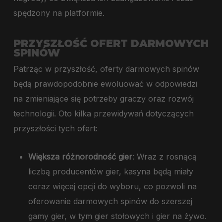
spędzony na platformie.
PRZYSZŁOŚĆ OFERT DARMOWYCH
SPINÓW
Patrząc w przyszłość, oferty darmowych spinów
będą prawdopodobnie ewoluować w odpowiedzi
na zmieniające się potrzeby graczy oraz rozwój
technologii. Oto kilka przewidywań dotyczących
przyszłości tych ofert:
Większa różnorodność gier
: Wraz z rosnącą
liczbą producentów gier, kasyna będą miały
coraz więcej opcji do wyboru, co pozwoli na
oferowanie darmowych spinów do szerszej
gamy gier, w tym gier stołowych i gier na żywo.