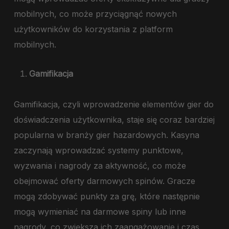
mobilnych, co może przyciągnąć nowych
użytkowników do korzystania z platform
mobilnych.
Gamifikacja
Gamifikacja, czyli wprowadzenie elementów gier do
doświadczenia użytkownika, staje się coraz bardziej
popularna w branży gier hazardowych. Kasyna
zaczynają wprowadzać systemy punktowe,
wyzwania i nagrody za aktywność, co może
obejmować oferty darmowych spinów. Gracze
mogą zdobywać punkty za grę, które następnie
mogą wymieniać na darmowe spiny lub inne
nagrody, co zwiększa ich zaangażowanie i czas