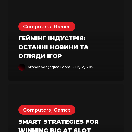
Computers, Games
ГЕЙМІНГ ІНДУСТРІЯ:
ОСТАННІ НОВИНИ ТА
ОГЛЯДИ ІГОР
brandboda@gmail.com
July 2, 2026
Computers, Games
SMART STRATEGIES FOR
WINNING BIG AT SLOT