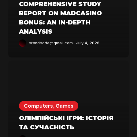
COMPREHENSIVE STUDY
REPORT ON MADCASINO
BONUS: AN IN-DEPTH
ANALYSIS
brandboda@gmail.com
July 4, 2026
Computers, Games
ОЛІМПІЙСЬКІ ІГРИ: ІСТОРІЯ
ТА СУЧАСНІСТЬ