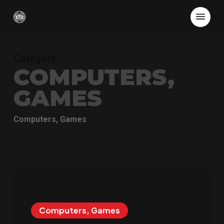
Skip
Menu
to
main
content
Category
COMPUTERS,
GAMES
Computers, Games
Computers, Games