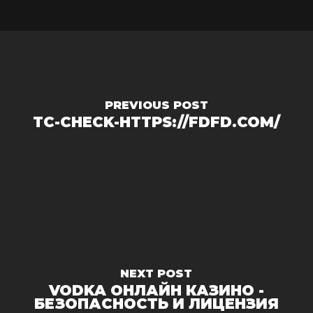
PREVIOUS POST
TC-CHECK-HTTPS://FDFD.COM/
NEXT POST
VODKA ОНЛАЙН КАЗИНО -
БЕЗОПАСНОСТЬ И ЛИЦЕНЗИЯ