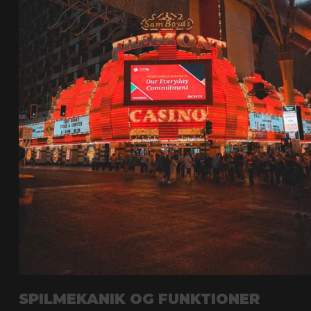
SPILMEKANIK OG FUNKTIONER