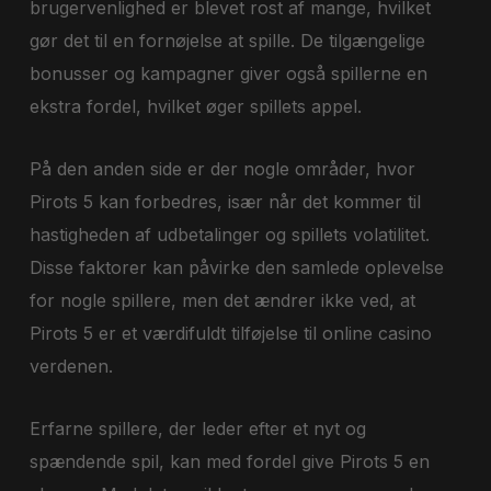
brugervenlighed er blevet rost af mange, hvilket
gør det til en fornøjelse at spille. De tilgængelige
bonusser og kampagner giver også spillerne en
ekstra fordel, hvilket øger spillets appel.
På den anden side er der nogle områder, hvor
Pirots 5 kan forbedres, især når det kommer til
hastigheden af udbetalinger og spillets volatilitet.
Disse faktorer kan påvirke den samlede oplevelse
for nogle spillere, men det ændrer ikke ved, at
Pirots 5 er et værdifuldt tilføjelse til online casino
verdenen.
Erfarne spillere, der leder efter et nyt og
spændende spil, kan med fordel give Pirots 5 en