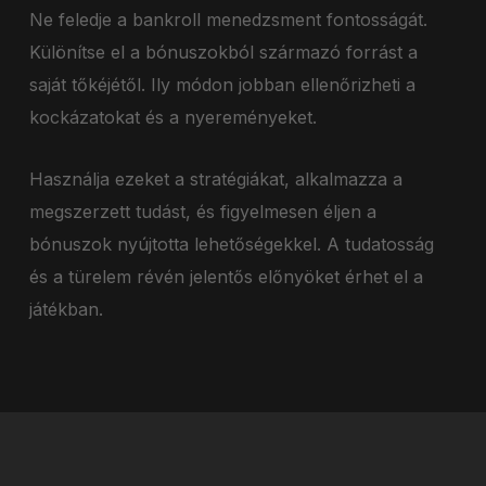
Ne feledje a bankroll menedzsment fontosságát.
Különítse el a bónuszokból származó forrást a
saját tőkéjétől. Ily módon jobban ellenőrizheti a
kockázatokat és a nyereményeket.
Használja ezeket a stratégiákat, alkalmazza a
megszerzett tudást, és figyelmesen éljen a
bónuszok nyújtotta lehetőségekkel. A tudatosság
és a türelem révén jelentős előnyöket érhet el a
játékban.