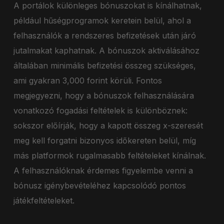
A portálok különleges bónuszokat is kínálhatnak,
például hűségprogramok keretein belül, ahol a
felhasználók a rendszeres befizetések után járó
jutalmakat kaphatnak. A bónuszok aktiválásához
általában minimális befizetési összeg szükséges,
ami gyakran 3,000 forint körüli. Fontos
megjegyezni, hogy a bónuszok felhasználására
vonatkozó fogadási feltételek is különböznek:
sokszor előírják, hogy a kapott összeg x-szeresét
meg kell forgatni bizonyos időkereten belül, míg
más platformok rugalmasabb feltételeket kínálnak.
A felhasználóknak érdemes figyelembe venni a
bónusz igénybevételéhez kapcsolódó pontos
játékfeltételeket.