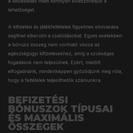
a késlekedés miatt könnyen elveszíthetjük a
lehetőséget.
A kifizetési és játékfeltételek figyelmes elolvasása
segíthet elkerülni a csalódásokat. Egyes esetekben
a bónusz összeg nem vonható vissza az
egészségügyi kifizetésekhez, amíg a szükséges
fogadások nem teljesülnek. Ezért, mielőtt
elfogadnánk, mindenképpen győződjünk meg róla,
hogy a feltételek teljesíthetők számunkra.
BEFIZETÉSI
BÓNUSZOK TÍPUSAI
ÉS MAXIMÁLIS
ÖSSZEGEK