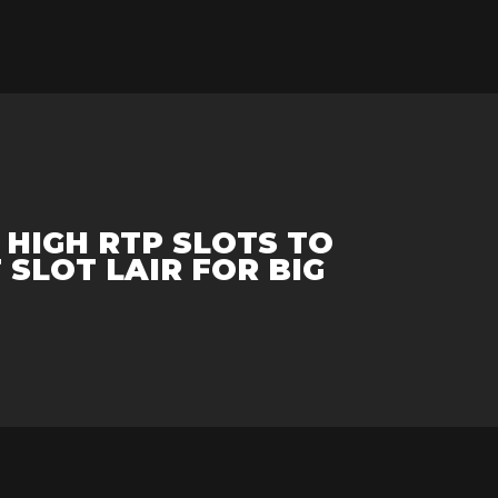
 HIGH RTP SLOTS TO
 SLOT LAIR FOR BIG