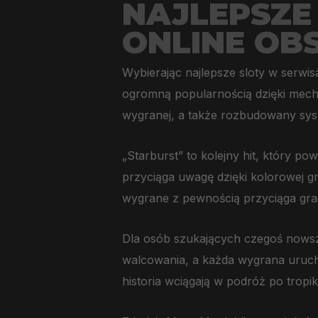
NAJLEPSZE
ONLINE OB
Wybierając najlepsze sloty w serwis
ogromną popularnością dzięki mechan
wygranej, a także rozbudowany sy
„Starburst” to kolejny hit, który pow
przyciąga uwagę dzięki kolorowej g
wygrane z pewnością przyciąga gra
Dla osób szukających czegoś nowsz
walcowania, a każda wygrana uruch
historia wciągają w podróż po tropi