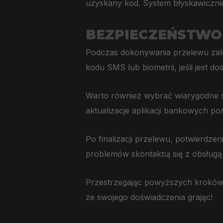
uzyskany kod. System błyskawicznie
BEZPIECZEŃSTWO
Podczas dokonywania przelewu zale
kodu SMS lub biometrii, jeśli jest do
Warto również wybrać wiarygodne s
aktualizacje aplikacji bankowych p
Po finalizacji przelewu, potwierdz
problemów skontaktuj się z obsługą 
Przestrzegając powyższych kroków, 
ze swojego doświadczenia grając!