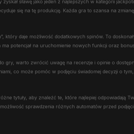
ry zyskał sławę jako jeden z najlepszych w kategorii jack
ecyduje się na tę produkcję. Każda gra to szansa na zmian
h”, który daje możliwość dodatkowych spinów. To doskonał
 ma potencjał na uruchomienie nowych funkcji oraz bonu
o gry, warto zwrócić uwagę na recenzje i opinie o dostę
eniami, co może pomóc w podjęciu świadomej decyzji o tym,
różne tytuły, aby znaleźć te, które najlepiej odpowiadają 
je możliwość sprawdzenia różnych automatów przed podjęci