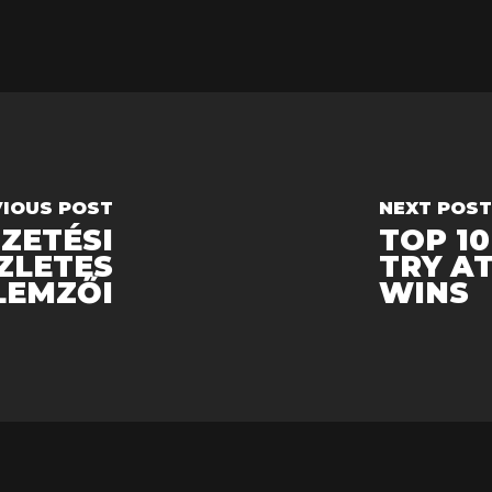
VIOUS POST
NEXT POST
ZETÉSI
TOP 10
ZLETES
TRY AT
LEMZŐI
WINS