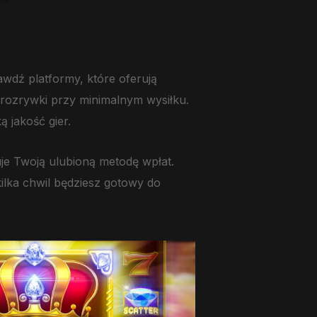
rawdź platformy, które oferują
 rozrywki przy minimalnym wysiłku.
 jakość gier.
uje Twoją ulubioną metodę wpłat.
lka chwil będziesz gotowy do