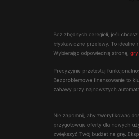
Bez zbędnych ceregieli, jeśli chcesz
błyskawiczne przelewy. To idealne 
Wybierając odpowiednią stronę,
gry 
Precyzyjnie przetestuj funkcjonalno
Bezproblemowe finansowanie to klu
zabawy przy najnowszych automatach
Nie zapomnij, aby zweryfikować dos
przygotowuje oferty dla nowych uż
zwiększyć Twój budżet na grę. Eksp