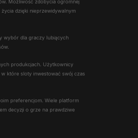
potów. Możliwość zdobycia ogromnej
ę życia dzięki nieprzewidywalnym
y wybór dla graczy lubiących
sów.
pnych produkcjach. Użytkownicy
 w które sloty inwestować swój czas
Twoim preferencjom. Wiele platform
em decyzji o grze na prawdziwe