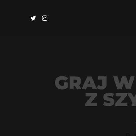
Skip
to
twitter
instagram
main
content
GRAJ W 
Z SZ
By