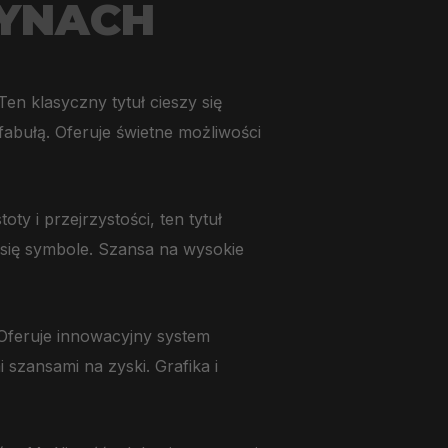
SYNACH
en klasyczny tytuł cieszy się
fabułą. Oferuje świetne możliwości
oty i przejrzystości, ten tytuł
 się symbole. Szansa na wysokie
Oferuje innowacyjny system
zansami na zyski. Grafika i