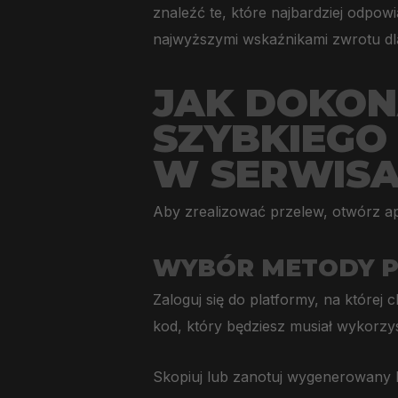
znaleźć te, które najbardziej odpow
najwyższymi wskaźnikami zwrotu dl
JAK DOKO
SZYBKIEGO
W SERWISA
Aby zrealizować przelew, otwórz ap
WYBÓR METODY P
Zaloguj się do platformy, na której 
kod, który będziesz musiał wykorzy
Skopiuj lub zanotuj wygenerowany k