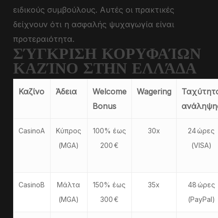
ειδικούς συμβούλους. Αυτές οι πρακτικές
δείχνουν ότι η ασφαλής ψυχαγωγία είναι
προτεραιότητα.
ΣΎΓΚΡΙΣΗ ΚΟΡΥΦΑΊΩΝ
ΚΑΖΊΝΟ ΣΤΗΝ ΕΛΛΆΔΑ
Καζίνο
Άδεια
Welcome
Wagering
Ταχύτητ
Bonus
ανάληψη
CasinoA
Κύπρος
100% έως
30x
24 ώρες
(MGA)
200 €
(VISA)
CasinoB
Μάλτα
150% έως
35x
48 ώρες
(MGA)
300 €
(PayPal)