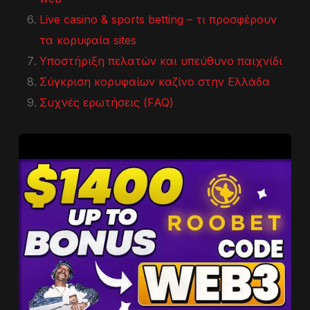
Live casino & sports betting – τι προσφέρουν
τα κορυφαία sites
Υποστήριξη πελατών και υπεύθυνο παιχνίδι
Σύγκριση κορυφαίων καζίνο στην Ελλάδα
Συχνές ερωτήσεις (FAQ)