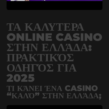
ΤΑ ΚΑΛΥΤΕΡΑ
ONLINE CASINO
ΣΤΗΝ ΕΛΛΆΔΑ:
ΠΡΑΚΤΙΚΌΣ
ΟΔΗΓΌΣ ΓΙΑ
2025
ΤΙ ΚΆΝΕΙ ΈΝΑ CASINO
“ΚΑΛΌ” ΣΤΗΝ ΕΛΛΆΔΑ;