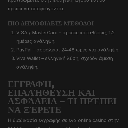
προτιμώμενες στην ελληνική αγορά και θα
πρέπει να αποφεύγονται.
ΠΙΟ ΔΗΜΟΦΙΛΕΊΣ ΜΈΘΟΔΟΙ
VISA / MasterCard – άμεσες καταθέσεις, 1‑2
ημέρες ανάληψη.
PayPal – ασφάλεια, 24‑48 ώρες για ανάληψη.
Viva Wallet – ελληνική λύση, σχεδόν άμεση
ανάληψη.
ΕΓΓΡΑΦΉ,
ΕΠΑΛΉΘΕΥΣΗ ΚΑΙ
ΑΣΦΆΛΕΙΑ – ΤΙ ΠΡΈΠΕΙ
ΝΑ ΞΈΡΕΤΕ
Η διαδικασία εγγραφής σε ένα online casino στην