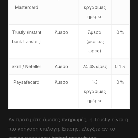
Mastercard
εργάσιμες
ημέρες
Trustly (instant
Άμεσα
Άμεσα
0 %
bank transfer)
(μερικές
ώρες)
Skrill / Neteller
Άμεσα
24‑48 ώρες
0‑1 %
Paysafecard
Άμεσα
1‑3
0 %
εργάσιμες
ημέρες
Αν προτιμάτε άμεσες πληρωμές, η Trustly είναι η
πιο γρήγορη επιλογή. Επίσης, ελέγξτε αν το