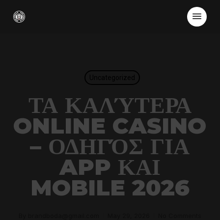
Skip
Menu
to
main
content
Uncategorized
ΤΑ ΚΑΛΎΤΕΡΑ
ONLINE CASINO
– ΟΔΗΓΌΣ ΓΙΑ
APP ΚΑΙ
MOBILE 2026
By
brandboda@gmail.com
May 29, 2026
No Comments