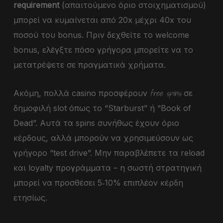
requirement
(απαιτούμενο όριο στοιχηματισμού)
μπορεί να κυμαίνεται από 20x μέχρι 40x του
ποσού του bonus. Πριν δεχθείτε το welcome
bonus, ελέγξτε πόσο γρήγορα μπορείτε να το
μετατρέψετε σε πραγματικά χρήματα.
free spins
Ακόμη, πολλά casino προσφέρουν
σε
δημοφιλή slot όπως το “Starburst” ή “Book of
Dead”. Αυτά τα spins συνήθως έχουν όριο
κέρδους, αλλά μπορούν να χρησιμεύσουν ως
γρήγορο “test drive”. Μην παραβλέπετε τα reload
και loyalty προγράμματα – η σωστή στρατηγική
μπορεί να προσθέσει 5‑10% επιπλέον κέρδη
ετησίως.