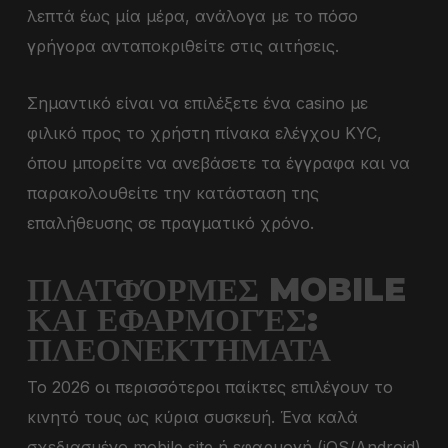
λεπτά έως μία μέρα, ανάλογα με το πόσο
γρήγορα ανταποκριθείτε στις αιτήσεις.
Σημαντικό είναι να επιλέξετε ένα casino με
φιλικό προς το χρήστη πίνακα ελέγχου KYC,
όπου μπορείτε να ανεβάσετε τα έγγραφα και να
παρακολουθείτε την κατάσταση της
επαλήθευσης σε πραγματικό χρόνο.
ΠΛΑΤΦΌΡΜΕΣ MOBILE
ΚΑΙ ΕΦΑΡΜΟΓΈΣ:
ΠΛΕΟΝΕΚΤΉΜΑΤΑ
Το 2026 οι περισσότεροι παίκτες επιλέγουν το
κινητό τους ως κύρια συσκευή. Ένα καλά
σχεδιασμένο mobile site ή εφαρμογή (iOS/Android)