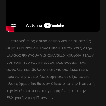
Η επιλογή ενός online casino δεν είναι απλώς
θέμα ελκυστικού λογοτύπου. Οι παίκτες στην
Ελλάδα ψάχνουν για αδυναμία κρυφών τελών,
γρήγορη εξαγωγή κερδών και, φυσικά, ένα
ασφαλές περιβάλλον παιχνιδιού. Σκεφτείτε
πρώτα την άδεια λειτουργίας: οι αξιόπιστες
πλατφόρμες διαθέτουν άδεια από την Κύπρο ή
την Μάλτα και είναι εγκεκριμένες από την
Ελληνική Αρχή Παιγνίων.