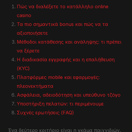
Πώς να διαλέξετε το κατάλληλο online
casino
Τα πιο σημαντικά bonus και πώς να τα
αξιοποιήσετε
Μέθοδοι κατάθεσης και ανάληψης: τι πρέπει
να ξέρετε
Η διαδικασία εγγραφής και η επαλήθευση
(KYC)
Πλατφόρμες mobile και εφαρμογές:
πλεονεκτήματα
Ασφάλεια, αδειοδότηση και υπεύθυνο τζόγο
Υποστήριξη πελατών: τι περιμένουμε
Συχνές ερωτήσεις (FAQ)
Ένα δεύτερο κριτήριο είναι η γκάμα παιχνιδιών.