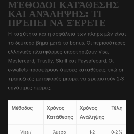
ΜΈΘΟΔΟΙ ΚΑΤΆΘΕΣΗΣ
ΚΑΙ ΑΝΆΛΗΨΗΣ: ΤΙ
ΠΡΈΠΕΙ ΝΑ ΞΈΡΕΤΕ
Η ταχύτητα και η ασφάλεια των πληρωμών είναι
το δεύτερο βήμα μετά το bonus. Οι περισσότερες
ελληνικές πλατφόρμες υποστηρίζουν Visa,
Mastercard, Trustly, Skrill και Paysafecard. Οι
e‑wallets προσφέρουν άμεσες καταθέσεις, ενώ οι
τραπεζικές μεταφορές μπορεί να χρειαστούν 2‑3
εργάσιμες ημέρες.
Μέθοδος
Χρόνος
Χρόνος
Τέλη
Κατάθεσης
Ανάληψης
Visa /
Άμεσα
1‑2
0‑2 %