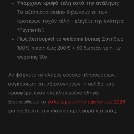
Υπάρχουν κρυφά τέλη κατά την ανάληψη;
Τα αξιόπιστα casino δηλώνουν εκ των
προτέρων τυχόν τέλη – ελέγξτε την ενότητα
“Payments”.
Πώς λειτουργεί το welcome bonus;
Συνήθως
100% match έως 200 € + 50 δωρεάν spin, με
wagering 30x.
Αν ψάχνετε το πλήρες σύνολο πληροφοριών,
συγκρίσεων και αξιολογήσεων, η σελίδα μας
προσφέρει έναν ολοκληρωμένο οδηγό.
Επισκεφθείτε το
καλυτερα online casino του 2026
για να βρείτε την ιδανική προσφορά για εσάς.