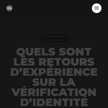
Skip
Menu
to
main
content
Uncategorized
QUELS SONT
LES RETOURS
D’EXPÉRIENCE
SUR LA
VÉRIFICATION
D’IDENTITÉ