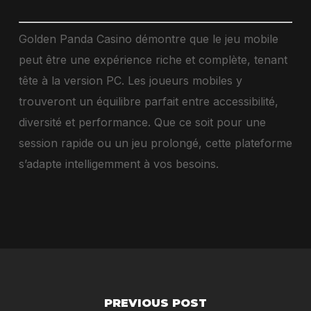
Golden Panda Casino démontre que le jeu mobile
peut être une expérience riche et complète, tenant
tête à la version PC. Les joueurs mobiles y
trouveront un équilibre parfait entre accessibilité,
diversité et performance. Que ce soit pour une
session rapide ou un jeu prolongé, cette plateforme
s’adapte intelligemment à vos besoins.
PREVIOUS POST