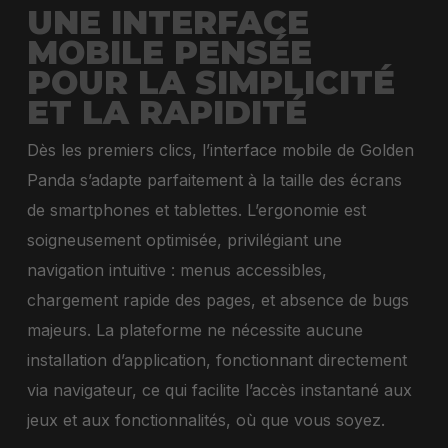
UNE INTERFACE
MOBILE PENSÉE
POUR LA SIMPLICITÉ
ET LA RAPIDITÉ
Dès les premiers clics, l’interface mobile de Golden
Panda s’adapte parfaitement à la taille des écrans
de smartphones et tablettes. L’ergonomie est
soigneusement optimisée, privilégiant une
navigation intuitive : menus accessibles,
chargement rapide des pages, et absence de bugs
majeurs. La plateforme ne nécessite aucune
installation d’application, fonctionnant directement
via navigateur, ce qui facilite l’accès instantané aux
jeux et aux fonctionnalités, où que vous soyez.