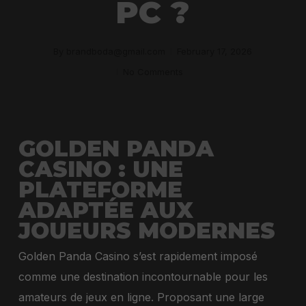
PC ?
By
brandboda@gmail.com
February 17, 2026
No Comments
GOLDEN PANDA
CASINO : UNE
PLATEFORME
ADAPTÉE AUX
JOUEURS MODERNES
Golden Panda Casino s’est rapidement imposé
comme une destination incontournable pour les
amateurs de jeux en ligne. Proposant une large