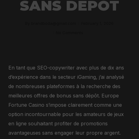
SANS DÉPÔT
By
brandboda@gmail.com
February 1, 2026
No Comments
En tant que SEO-copywriter avec plus de dix ans
d’expérience dans le secteur iGaming, j’ai analysé
de nombreuses plateformes à la recherche des
meilleures offres de bonus sans dépôt. Europe
Fortune Casino s’impose clairement comme une
option incontournable pour les amateurs de jeux
en ligne souhaitant profiter de promotions
avantageuses sans engager leur propre argent.