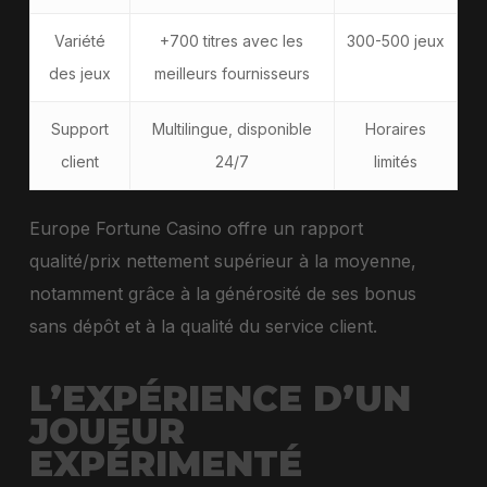
Variété
+700 titres avec les
300-500 jeux
des jeux
meilleurs fournisseurs
Support
Multilingue, disponible
Horaires
client
24/7
limités
Europe Fortune Casino offre un rapport
qualité/prix nettement supérieur à la moyenne,
notamment grâce à la générosité de ses bonus
sans dépôt et à la qualité du service client.
L’EXPÉRIENCE D’UN
JOUEUR
EXPÉRIMENTÉ