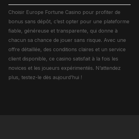
Choisir Europe Fortune Casino pour profiter de
bonus sans dépôt, c’est opter pour une plateforme
fiable, généreuse et transparente, qui donne à
chacun sa chance de jouer sans risque. Avec une
offre détaillée, des conditions claires et un service
client disponible, ce casino satisfait à la fois les
novices et les joueurs expérimentés. N’attendez
plus, testez-le dès aujourd’hui !