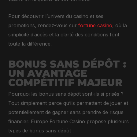
Pour découvrir l’univers du casino et ses
promotions, rendez-vous sur
fortune casino
, où la
simplicité d’accès et la clarté des conditions font
toute la différence.
BONUS SANS DÉPÔT :
UN AVANTAGE
COMPÉTITIF MAJEUR
Pourquoi les bonus sans dépôt sont-ils si prisés ?
Tout simplement parce qu’ils permettent de jouer et
potentiellement de gagner sans prendre de risque
financier. Europe Fortune Casino propose plusieurs
types de bonus sans dépôt :