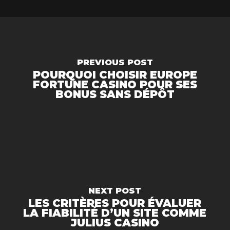
PREVIOUS POST
POURQUOI CHOISIR EUROPE
FORTUNE CASINO POUR SES
BONUS SANS DÉPÔT
NEXT POST
LES CRITÈRES POUR ÉVALUER
LA FIABILITÉ D’UN SITE COMME
JULIUS CASINO