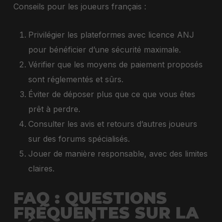
Conseils pour les joueurs français :
Privilégier les plateformes avec licence ANJ
pour bénéficier d’une sécurité maximale.
Vérifier que les moyens de paiement proposés
sont réglementés et sûrs.
Éviter de déposer plus que ce que vous êtes
prêt à perdre.
Consulter les avis et retours d’autres joueurs
sur des forums spécialisés.
Jouer de manière responsable, avec des limites
claires.
FAQ : QUESTIONS
FRÉQUENTES SUR LA