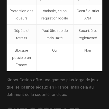
Protection des
Variable, selon
Contrôle strict
joueurs
régulation locale
ANJ
Dépôts et
Peut être rapide
Sécurisé et
retraits
mais limité
réglementé
Blocage
Oui
Non
possible en
France
Kinbet Casino offre une gamme plus large de jeux
que les casinos légaux en France, mais cela au
détriment de la sécurité juridique.