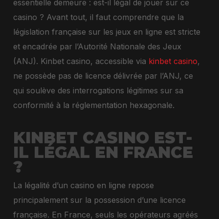
essentielle demeure : est-il légal de jouer sur ce
casino ? Avant tout, il faut comprendre que la
législation française sur les jeux en ligne est stricte
et encadrée par l’Autorité Nationale des Jeux
(ANJ). Kinbet casino, accessible via
kinbet casino
,
ne possède pas de licence délivrée par l’ANJ, ce
qui soulève des interrogations légitimes sur sa
conformité à la réglementation hexagonale.
KINBET CASINO EST-
IL LÉGAL EN FRANCE
?
La légalité d’un casino en ligne repose
principalement sur la possession d’une licence
française. En France, seuls les opérateurs agréés