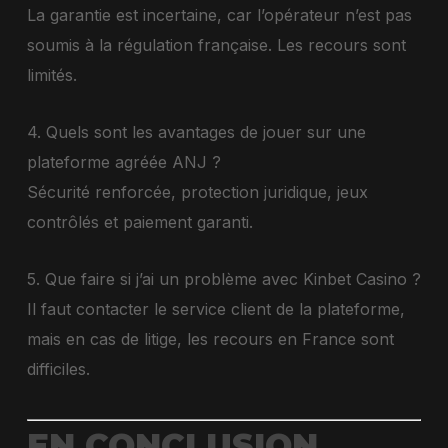
La garantie est incertaine, car l’opérateur n’est pas
soumis à la régulation française. Les recours sont
limités.
4. Quels sont les avantages de jouer sur une
plateforme agréée ANJ ?
Sécurité renforcée, protection juridique, jeux
contrôlés et paiement garanti.
5. Que faire si j’ai un problème avec Kinbet Casino ?
Il faut contacter le service client de la plateforme,
mais en cas de litige, les recours en France sont
difficiles.
EN CONCLUSION