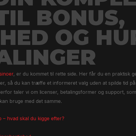
TIL BONUS,
RHED OG HU
ALINGER
sinoer
, er du kommet til rette side. Her får du en praktisk 
, så du kan træffe et informeret valg uden at spilde tid på j
derfor taler vi om licenser, betalingsformer og support, s
u kan bruge med det samme.
 – hvad skal du kigge efter?