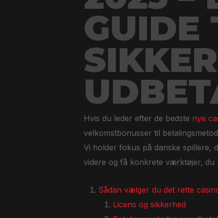
GUIDE 
SIKKE
UDBET
Hvis du leder efter de bedste
nye ca
velkomstbonusser til betalingsmetoder
Vi holder fokus på danske spillere, 
videre og få konkrete værktøjer, d
Sådan vælger du det rette casino
Licens og sikkerhed