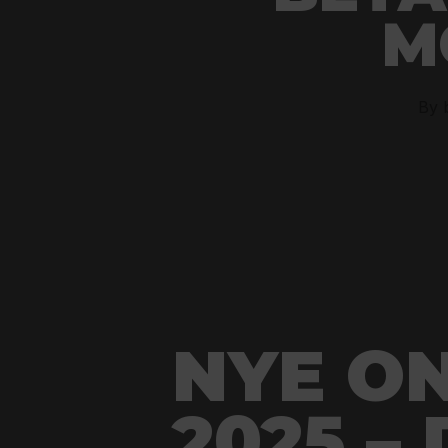
M
By
NYE ON
2025 –