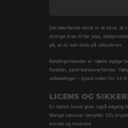
Det allerførste skridt er at sikre, a
strenge krav til fair play, dataprote
på, at du kan stole på udbyderen.
Betalingsmetoder er næste vigtige fak
Neteller, samt bankoverførsler. Væl
udbetalinger – typisk inden for 24 til
LICENS OG SIKKE
En dansk licens giver også adgang ti
Mange casinoer benytter SSL‑krypteri
svindel og hvidvask.