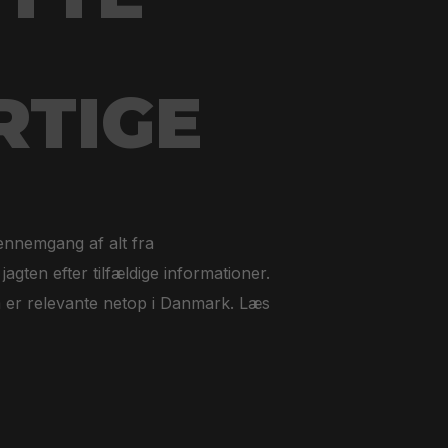
RTIGE
gennemgang af alt fra
agten efter tilfældige informationer.
om er relevante netop i Danmark. Læs