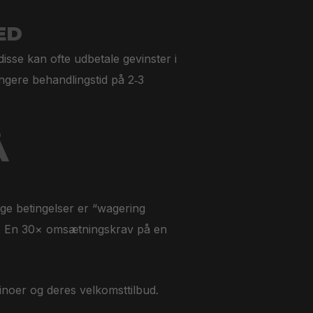
ED
disse kan ofte udbetale gevinster i
ængere behandlingstid på 2‑3
Å
ige betingelser er “wagering
ud. En 30× omsætningskrav på en
sinoer og deres velkomsttilbud.