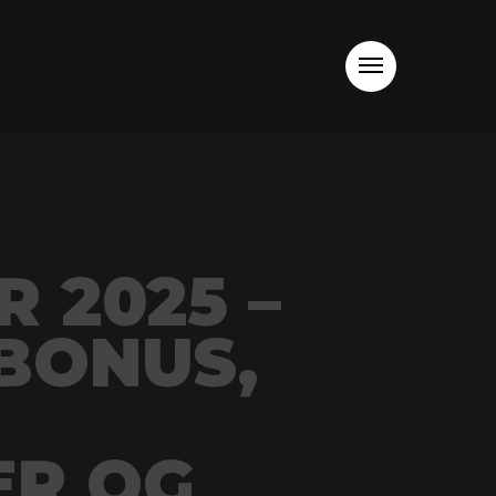
Menu
 2025 –
 BONUS,
ER OG