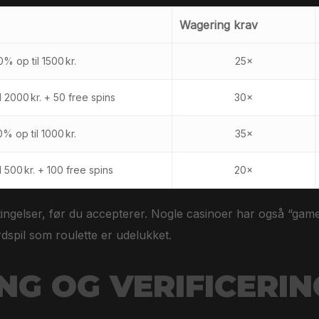
Wagering krav
0% op til 1500 kr.
25×
 2000 kr. + 50 free spins
30×
0% op til 1000 kr.
35×
 500 kr. + 100 free spins
20×
ingelser, før du accepterer. Nogle casinoer har også “game
spil som roulette er udelukket.
NG OG VERIFICERING