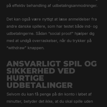
på effektiv behandling af udbetalingsanmodninger.
Det kan også være nyttigt at læse anmeldelser fra
andre danske spillere, som har testet både ind- og
udbetalingerne. Sådan “social proof” hjælper dig
med at undgå overraskelser, når du trykker på
“withdraw” knappen.
ANSVARLIGT SPIL OG
SIKKERHED VED
HURTIGE
UDBETALINGER
Selvom du kan få penge på din konto i løbet af
minutter, betyder det ikke, at du skal spille uden