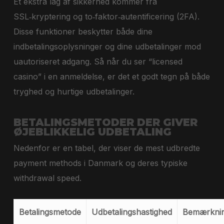
Et ekstra lag af sikkerhed kommer fra
SSL‑kryptering og to‑faktor‑autentificering (2FA).
Disse funktioner beskytter både dine
indbetalingsoplysninger og dine udbetalinger mod
uautoriseret adgang. Så når du ser “licensed
casino” i en anmeldelse, er det et godt tegn på både
tryghed og hurtige udbetalinger.
BETALINGSMETODER DER GIVER
ØJEBLIKKELIG UDBETALING
Nedenfor er en tabel, der viser de mest udbredte
payment methods i Danmark og deres typiske
withdrawal speed.
Betalingsmetode
Udbetalingshastighed
Bemærkni