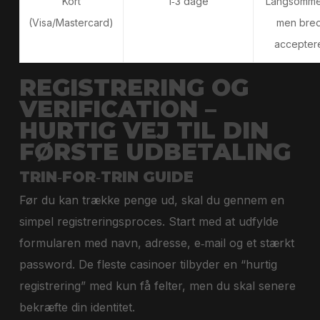
Kort
1‑3 dage
Langsomme
(Visa/Mastercard)
men bred
accepter
REGISTRERING OG
VERIFICATION –
HURTIG VEJ TIL DIN
FØRSTE UDBETALING
TRIN‑FOR‑TRIN GUIDE
Før du kan trække penge ud, skal du gennem en
simpel registreringsproces. Start med at udfylde
formularen med navn, adresse, e‑mail og et stærkt
password. De fleste casinoer tilbyder en “hurtig
registrering” med kun få felter, men du skal senere
bekræfte din identitet.