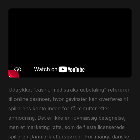
Udtrykket “casino med straks udbetaling” refererer
til online casinoer, hvor gevinster kan overføres til
spillerens konto inden for få minutter efter
anmodning. Det er ikke en lovmæssig betegnelse,
men et marketing‑løfte, som de fleste licenserede
spillere i Danmark efterspørger. For mange danske