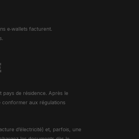
ins e‑wallets facturent.
s.
E
et pays de résidence. Après le
se conformer aux régulations
acture d’électricité) et, parfois, une
échargez les documents dès le