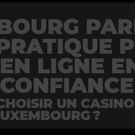
OURG PARI
 PRATIQUE 
EN LIGNE E
 CONFIANCE
HOISIR UN CASINO
 LUXEMBOURG ?