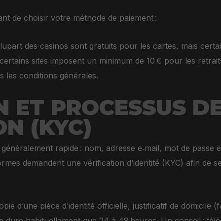
avant de choisir votre méthode de paiement :
 plupart des casinos sont gratuits pour les cartes, mais certa
 certains sites imposent un minimum de 10 € pour les retrait
 les conditions générales.
N ET PROCESSUS D
ON (KYC)
st généralement rapide : nom, adresse e‑mail, mot de passe 
ormes demandent une vérification d’identité (KYC) afin de 
 d’une pièce d’identité officielle, justificatif de domicile (f
e dure habituellement que 24 à 48 heures. Un conseil : tél