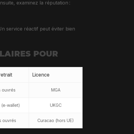
uite, examinez la réputation :
n service réactif peut éviter bien
LAIRES POUR
etrait
Licence
s ouvrés
MGA
 (e‑wallet)
UKGC
s ouvrés
Curacao (hors UE)