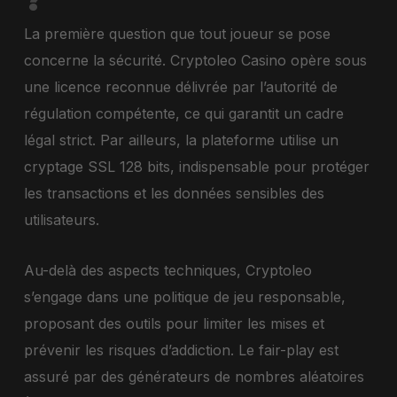
?
La première question que tout joueur se pose
concerne la sécurité. Cryptoleo Casino opère sous
une licence reconnue délivrée par l’autorité de
régulation compétente, ce qui garantit un cadre
légal strict. Par ailleurs, la plateforme utilise un
cryptage SSL 128 bits, indispensable pour protéger
les transactions et les données sensibles des
utilisateurs.
Au-delà des aspects techniques, Cryptoleo
s’engage dans une politique de jeu responsable,
proposant des outils pour limiter les mises et
prévenir les risques d’addiction. Le fair-play est
assuré par des générateurs de nombres aléatoires