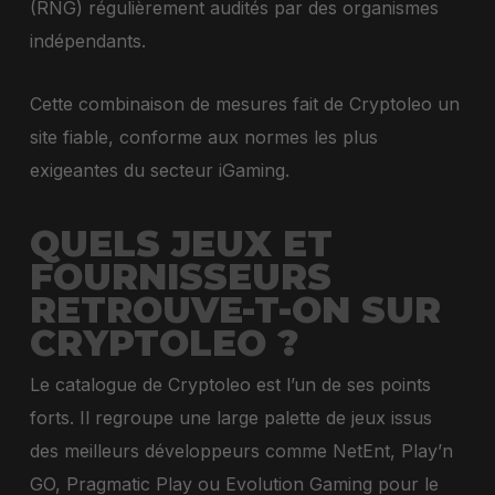
(RNG) régulièrement audités par des organismes
indépendants.
Cette combinaison de mesures fait de Cryptoleo un
site fiable, conforme aux normes les plus
exigeantes du secteur iGaming.
QUELS JEUX ET
FOURNISSEURS
RETROUVE-T-ON SUR
CRYPTOLEO ?
Le catalogue de Cryptoleo est l’un de ses points
forts. Il regroupe une large palette de jeux issus
des meilleurs développeurs comme NetEnt, Play’n
GO, Pragmatic Play ou Evolution Gaming pour le