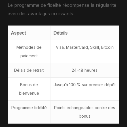
Le programme de fidélité récompense la régularité
avec des avantages croissants.
Aspect
Détails
Méthodes de
Visa, MasterCard, Skrill, Bitcoin
paiement
Délais de retrait
24-48 heures
Bonus de
Jusqu’à 100 % sur premier dépôt
bienvenue
Programme fidélité
Points échangeables contre des
bonus