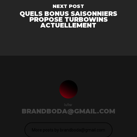
NEXT POST
QUELS BONUS SAISONNIERS
PROPOSE TURBOWINS
ACTUELLEMENT
Author
BRANDBODA@GMAIL.COM
More posts by brandboda@gmail.com