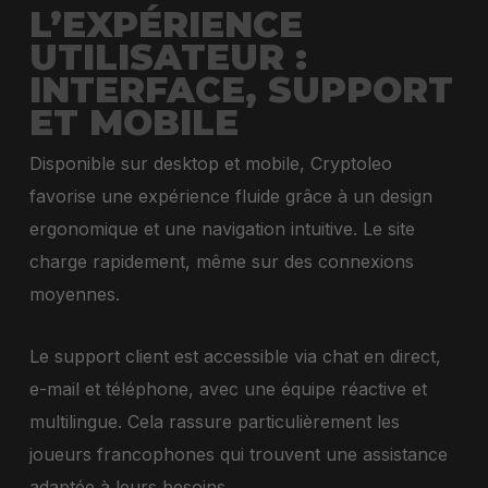
L’EXPÉRIENCE
UTILISATEUR :
INTERFACE, SUPPORT
ET MOBILE
Disponible sur desktop et mobile, Cryptoleo
favorise une expérience fluide grâce à un design
ergonomique et une navigation intuitive. Le site
charge rapidement, même sur des connexions
moyennes.
Le support client est accessible via chat en direct,
e-mail et téléphone, avec une équipe réactive et
multilingue. Cela rassure particulièrement les
joueurs francophones qui trouvent une assistance
adaptée à leurs besoins.