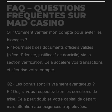
FAQ – QUESTIONS
FRÉQUENTES SUR
MAD CASINO
Q1 : Comment vérifier mon compte pour éviter les
blocages ?
R : Fournissez des documents officiels valides
(pièce d’identité, justificatif de domicile) via la
section vérification. Cela accélère vos transactions
et sécurise votre compte.
Q2 : Les bonus sont-ils vraiment avantageux ?
R : Oui, si vous respectez bien les conditions de
mise. Cela peut doubler votre capital de départ,
mais attention aux exigences trop élevées.