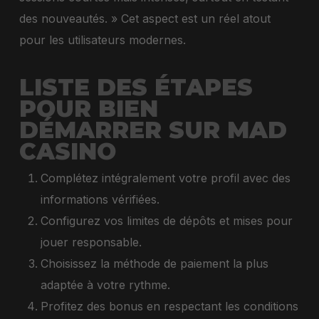
des nouveautés. » Cet aspect est un réel atout
pour les utilisateurs modernes.
LISTE DES ÉTAPES
POUR BIEN
DÉMARRER SUR MAD
CASINO
Complétez intégralement votre profil avec des
informations vérifiées.
Configurez vos limites de dépôts et mises pour
jouer responsable.
Choisissez la méthode de paiement la plus
adaptée à votre rythme.
Profitez des bonus en respectant les conditions