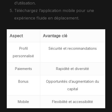
d’utilisation.
Téléchargez l’application mobile pour une
expérience fluide en déplacement.
Aspect
Avantage clé
Profil
Sécurité et recommandations
personnalisé
Paiements
Rapidité et diversité
Bonus
Opportunités d’augmentation du
capital
Mobile
Flexibilité et accessibilité