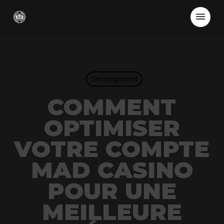
Skip
Menu
to
main
content
Uncategorized
COMMENT
OPTIMISER
VOTRE COMPTE
MAD CASINO
POUR UNE
MEILLEURE