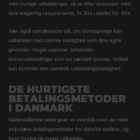
med hurtige udbetalinger, så se efter bonusser med
lave wagering requirements, fx 20x i stedet for 40x.
Vær også opmærksom på, om bonuspenge kan
udbetales med samme hastighed som dine egne
gevinster. Nogle casinoer behandler
bonusudbetalinger som en særskilt proces, hvilket
kan forsinke den samlede udbetalingshastighed.
DE HURTIGSTE
BETALINGSMETODER
I DANMARK
Nedenstående tabel giver et overblik over de mest
populære betalingsmetoder for danske spillere, og
hvor hurtigt de typisk udbetaler.