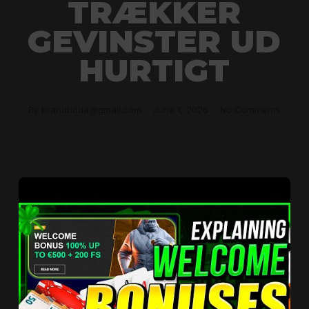
TRÆKKER
GEVINSTER UD
HURTIGT
By
brandboda@gmail.com
June 1, 2026
No Comments