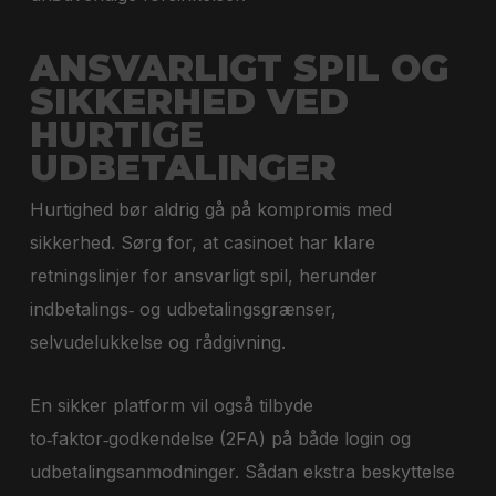
ANSVARLIGT SPIL OG
SIKKERHED VED
HURTIGE
UDBETALINGER
Hurtighed bør aldrig gå på kompromis med
sikkerhed. Sørg for, at casinoet har klare
retningslinjer for ansvarligt spil, herunder
indbetalings‑ og udbetalingsgrænser,
selvudelukkelse og rådgivning.
En sikker platform vil også tilbyde
to‑faktor‑godkendelse (2FA) på både login og
udbetalingsanmodninger. Sådan ekstra beskyttelse