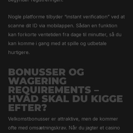
Nogle platforme tilbyder “instant verification” ved at
scanne dit ID via mobilappen. Sådan en funktion
kan forkorte ventetiden fra dage til minutter, så du
kan komme i gang med at spille og udbetale
hurtigere.
BONUSSER OG
WAGERING
REQUIREMENTS –
HVAD SKAL DU KIGGE
EFTER?
Velkomstbonusser er attraktive, men de kommer
ofte med omsætningskrav. Når du jagter et casino