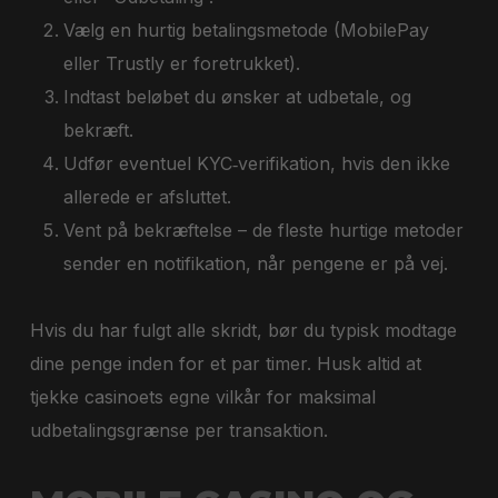
Vælg en hurtig betalingsmetode (MobilePay
eller Trustly er foretrukket).
Indtast beløbet du ønsker at udbetale, og
bekræft.
Udfør eventuel KYC‑verifikation, hvis den ikke
allerede er afsluttet.
Vent på bekræftelse – de fleste hurtige metoder
sender en notifikation, når pengene er på vej.
Hvis du har fulgt alle skridt, bør du typisk modtage
dine penge inden for et par timer. Husk altid at
tjekke casinoets egne vilkår for maksimal
udbetalingsgrænse per transaktion.