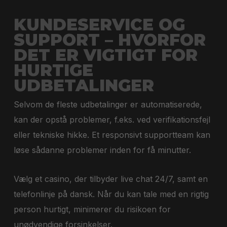
KUNDESERVICE OG
SUPPORT – HVORFOR
DET ER VIGTIGT FOR
HURTIGE
UDBETALINGER
Selvom de fleste udbetalinger er automatiserede,
kan der opstå problemer, f.eks. ved verifikationsfejl
eller tekniske hikke. Et responsivt supportteam kan
løse sådanne problemer inden for få minutter.
Vælg et casino, der tilbyder live chat 24/7, samt en
telefonlinje på dansk. Når du kan tale med en rigtig
person hurtigt, minimerer du risikoen for
unødvendige forsinkelser.