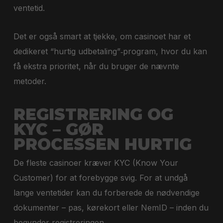
ventetid.
Det er også smart at tjekke, om casinoet har et
dedikeret “hurtig udbetaling”‑program, hvor du kan
få ekstra prioritet, når du bruger de nævnte
metoder.
REGISTRERING OG
KYC – GØR
PROCESSEN HURTIG
De fleste casinoer kræver KYC (Know Your
Customer) for at forebygge svig. For at undgå
lange ventetider kan du forberede de nødvendige
dokumenter – pas, kørekort eller NemID – inden du
begynder registreringen.