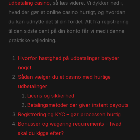
udbetaling casino
, så læs videre. Vi dykker ned i,
hvad der gør et online casino hurtigt, og hvordan
du kan udnytte det til din fordel. Alt fra registrering
til den sidste cent på din konto får vi med i denne
praktiske vejledning.
Hvorfor hastighed på udbetalinger betyder
noget
Sådan vælger du et casino med hurtige
udbetalinger
Licens og sikkerhed
Betalingsmetoder der giver instant payouts
Registrering og KYC – gør processen hurtig
Bonusser og wagering requirements – hvad
skal du kigge efter?