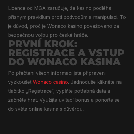
Licence od MGA zaručuje, že kasino podléhá
přísným pravidlům proti podvodům a manipulaci. To
je důvod, proč je Wonaco kasino považováno za
bezpečnou volbu pro české hráče.
PRVNÍ KROK:
REGISTRACE A VSTUP
DO WONACO KASINA
Po přečtení všech informací jste připraveni
vyzkoušet
Wonaco casino
. Jednoduše klikněte na
tlačítko „Registrace“, vyplňte potřebná data a
začněte hrát. Využijte uvítací bonus a ponořte se
do světa online kasina s důvěrou.