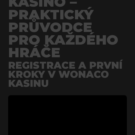
KASINO –
PRAKTICKÝ
PRŮVODCE
PRO KAŽDÉHO
HRÁČE
REGISTRACE A PRVNÍ
KROKY V WONACO
KASINU