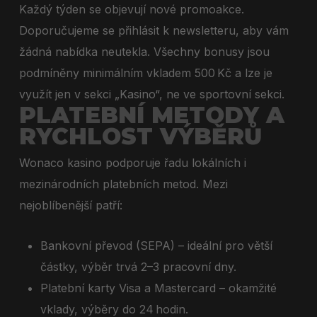
Každý týden se objevují nové promoakce.
Doporučujeme se přihlásit k newsletteru, aby vám
žádná nabídka neutekla. Všechny bonusy jsou
podmíněny minimálním vkladem 500 Kč a lze je
využít jen v sekci „Kasino“, ne ve sportovní sekci.
PLATEBNÍ METODY A
RYCHLOST VÝBĚRŮ
Wonaco kasino podporuje řadu lokálních i
mezinárodních platebních metod. Mezi
nejoblíbenější patří:
Bankovní převod (SEPA) – ideální pro větší
částky, výběr trvá 2–3 pracovní dny.
Platební karty Visa a Mastercard – okamžité
vklady, výběry do 24 hodin.