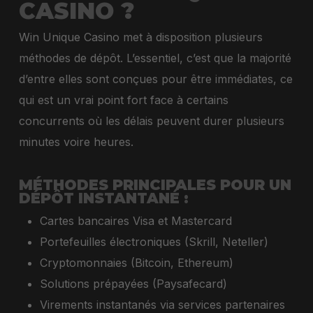
CASINO ?
Win Unique Casino met à disposition plusieurs
méthodes de dépôt. L’essentiel, c’est que la majorité
d’entre elles sont conçues pour être immédiates, ce
qui est un vrai point fort face à certains
concurrents où les délais peuvent durer plusieurs
minutes voire heures.
MÉTHODES PRINCIPALES POUR UN
DÉPÔT INSTANTANÉ :
Cartes bancaires Visa et Mastercard
Portefeuilles électroniques (Skrill, Neteller)
Cryptomonnaies (Bitcoin, Ethereum)
Solutions prépayées (Paysafecard)
Virements instantanés via services partenaires