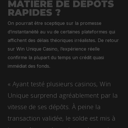
MATIÈRE DE DÉPÔTS
RAPIDES ?
On pourrait être sceptique sur la promesse
d’instantanéité au vu de certaines plateformes qui
affichent des délais théoriques irréalistes. De retour
sur Win Unique Casino, l’expérience réelle
confirme la plupart du temps un crédit quasi
immédiat des fonds.
« Ayant testé plusieurs casinos, Win
Unique surprend agréablement par la
vitesse de ses dépôts. À peine la
transaction validée, le solde est mis à