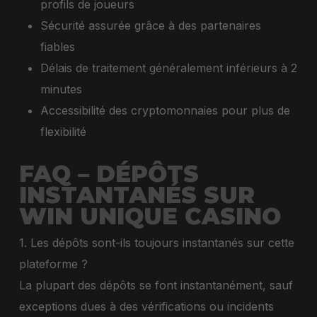
profils de joueurs
Sécurité assurée grâce à des partenaires
fiables
Délais de traitement généralement inférieurs à 2
minutes
Accessibilité des cryptomonnaies pour plus de
flexibilité
FAQ – DÉPÔTS
INSTANTANÉS SUR
WIN UNIQUE CASINO
1. Les dépôts sont-ils toujours instantanés sur cette
plateforme ?
La plupart des dépôts se font instantanément, sauf
exceptions dues à des vérifications ou incidents