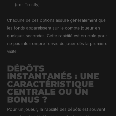
(ex : Trustly)
Chacune de ces options assure généralement que
les fonds apparaissent sur le compte joueur en
quelques secondes. Cette rapidité est cruciale pour
ne pas interrompre l’envie de jouer dès la première
visite.
DÉPÔTS
INSTANTANÉS : UNE
CARACTÉRISTIQUE
CENTRALE OU UN
BONUS ?
Pour un joueur, la rapidité des dépôts est souvent