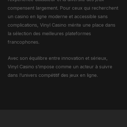
compensent largement. Pour ceux qui recherchent
un casino en ligne moderne et accessible sans
complications, Vinyl Casino mérite une place dans
la sélection des meilleures plateformes
francophones.
Avec son équilibre entre innovation et sérieux,
Vinyl Casino s’impose comme un acteur à suivre
dans l’univers compétitif des jeux en ligne.