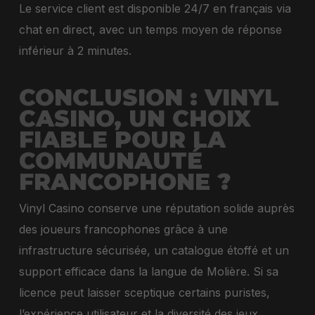
Le service client est disponible 24/7 en français via
chat en direct, avec un temps moyen de réponse
inférieur à 2 minutes.
CONCLUSION : VINYL
CASINO, UN CHOIX
FIABLE POUR LA
COMMUNAUTÉ
FRANCOPHONE ?
Vinyl Casino conserve une réputation solide auprès
des joueurs francophones grâce à une
infrastructure sécurisée, un catalogue étoffé et un
support efficace dans la langue de Molière. Si sa
licence peut laisser sceptique certains puristes,
l’expérience utilisateur et la diversité des jeux