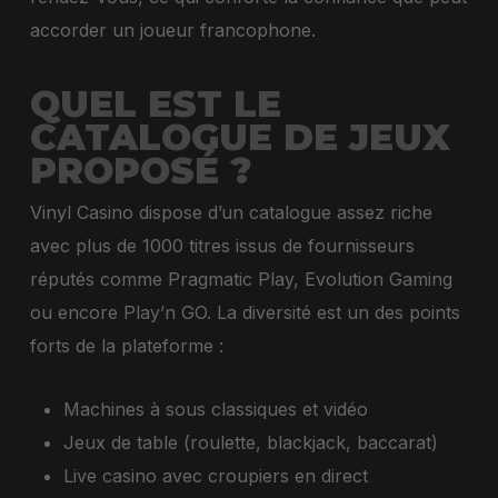
accorder un joueur francophone.
QUEL EST LE
CATALOGUE DE JEUX
PROPOSÉ ?
Vinyl Casino dispose d’un catalogue assez riche
avec plus de 1000 titres issus de fournisseurs
réputés comme Pragmatic Play, Evolution Gaming
ou encore Play’n GO. La diversité est un des points
forts de la plateforme :
Machines à sous classiques et vidéo
Jeux de table (roulette, blackjack, baccarat)
Live casino avec croupiers en direct