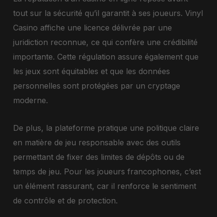
tout sur la sécurité qu’il garantit à ses joueurs. Vinyl
Casino affiche une licence délivrée par une
juridiction reconnue, ce qui confère une crédibilité
importante. Cette régulation assure également que
les jeux sont équitables et que les données
personnelles sont protégées par un cryptage
moderne.
De plus, la plateforme pratique une politique claire
en matière de jeu responsable avec des outils
permettant de fixer des limites de dépôts ou de
temps de jeu. Pour les joueurs francophones, c’est
un élément rassurant, car il renforce le sentiment
de contrôle et de protection.