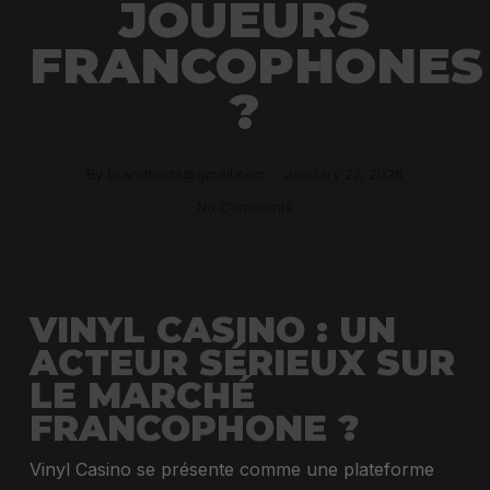
JOUEURS
FRANCOPHONES
?
By
brandboda@gmail.com
January 27, 2026
No Comments
VINYL CASINO : UN
ACTEUR SÉRIEUX SUR
LE MARCHÉ
FRANCOPHONE ?
Vinyl Casino se présente comme une plateforme