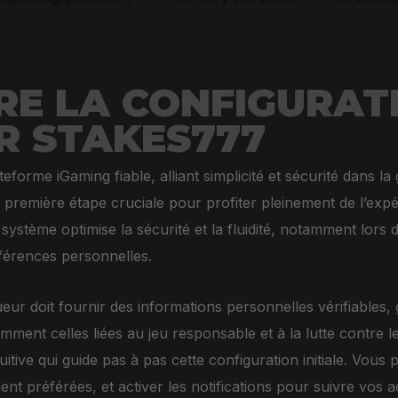
E LA CONFIGURAT
R STAKES777
rme iGaming fiable, alliant simplicité et sécurité dans la
 première étape cruciale pour profiter pleinement de l’expé
système optimise la sécurité et la fluidité, notamment lors de 
éférences personnelles.
eur doit fournir des informations personnelles vérifiables, 
mment celles liées au jeu responsable et à la lutte contre 
tive qui guide pas à pas cette configuration initiale. Vous 
t préférées, et activer les notifications pour suivre vos ac