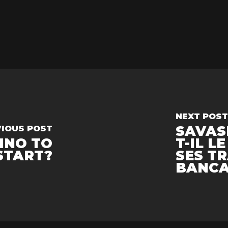
NEXT POST
SAVASP
VIOUS POST
INO TO
T-IL L
START?
SES T
BANCA