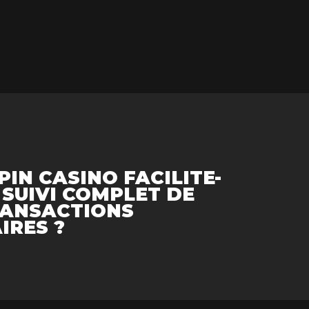
IN CASINO FACILITE-
E SUIVI COMPLET DE
RANSACTIONS
IRES ?