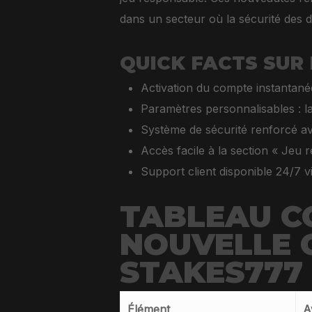
dans un secteur où la sécurité des 
QUICK FACTS SUR
Activation du compte instantanée
Paramètres personnalisables : la
Système de sécurité renforcé av
Accès facile à la section « Jeu 
Support client disponible 24/7 vi
TABLEAU C
NOUVELLE 
STAKES777
Élément
A