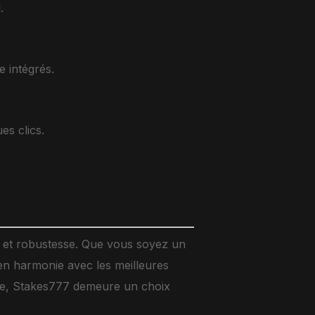
.
e intégrés.
es clics.
é et robustesse. Que vous soyez un
en harmonie avec les meilleures
omie, Stakes777 demeure un choix