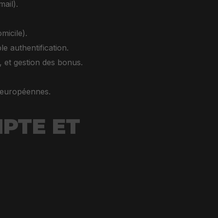
ail).
omicile).
e authentification.
, et gestion des bonus.
s européennes.
PTE ET