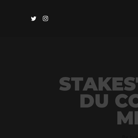
Skip
to
twitter
instagram
main
content
STAKES
DU C
M
By
br