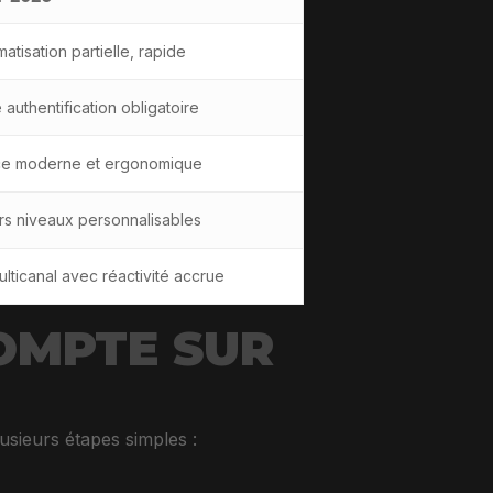
atisation partielle, rapide
authentification obligatoire
ace moderne et ergonomique
rs niveaux personnalisables
lticanal avec réactivité accrue
OMPTE SUR
sieurs étapes simples :