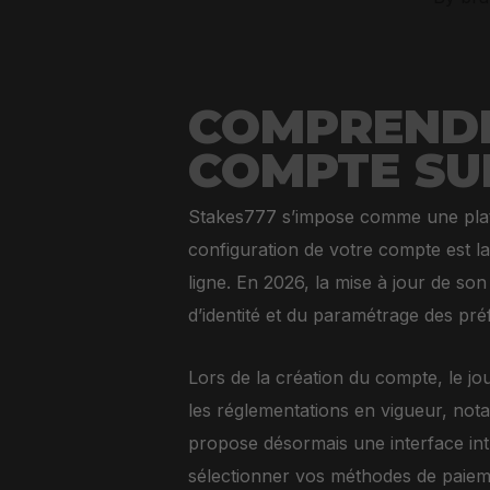
COMPRENDR
COMPTE SU
Stakes777 s’impose comme une platefo
configuration de votre compte est la
ligne. En 2026, la mise à jour de son 
d’identité et du paramétrage des pr
Lors de la création du compte, le jou
les réglementations en vigueur, nota
propose désormais une interface intui
sélectionner vos méthodes de paiemen