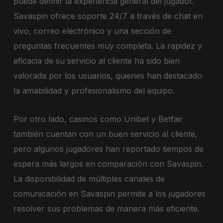
puede definir la experiencia general del jugador.
Savaspin ofrece soporte 24/7 a través de chat en
vivo, correo electrónico y una sección de
preguntas frecuentes muy completa. La rapidez y
eficacia de su servicio al cliente ha sido bien
valorada por los usuarios, quienes han destacado
la amabilidad y profesionalismo del equipo.
Por otro lado, casinos como Unibet y Betfair
también cuentan con un buen servicio al cliente,
pero algunos jugadores han reportado tiempos de
espera más largos en comparación con Savaspin.
La disponibilidad de múltiples canales de
comunicación en Savaspin permite a los jugadores
resolver sus problemas de manera más eficiente.