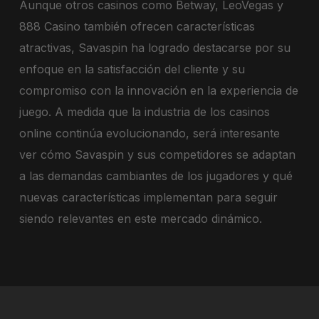
Aunque otros casinos como Betway, LeoVegas y
888 Casino también ofrecen características
atractivas, Savaspin ha logrado destacarse por su
enfoque en la satisfacción del cliente y su
compromiso con la innovación en la experiencia de
juego. A medida que la industria de los casinos
online continúa evolucionando, será interesante
ver cómo Savaspin y sus competidores se adaptan
a las demandas cambiantes de los jugadores y qué
nuevas características implementan para seguir
siendo relevantes en este mercado dinámico.