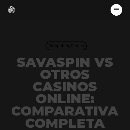
Skip
Menu
to
main
content
Computers, Games
SAVASPIN VS
OTROS
CASINOS
ONLINE:
COMPARATIVA
COMPLETA