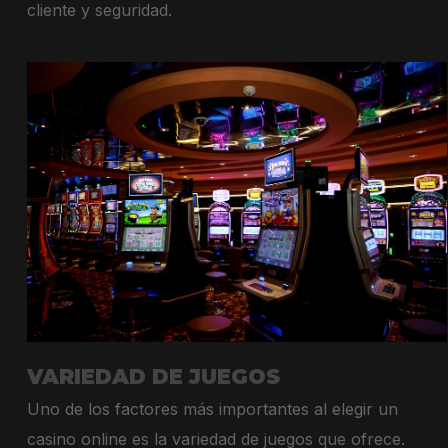
cliente y seguridad.
VARIEDAD DE JUEGOS
Uno de los factores más importantes al elegir un
casino online es la variedad de juegos que ofrece.