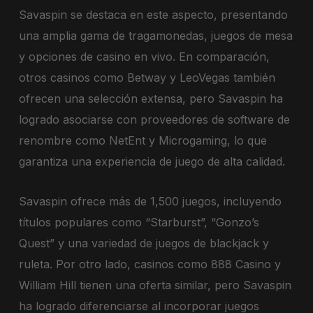
Savaspin se destaca en este aspecto, presentando
una amplia gama de tragamonedas, juegos de mesa
y opciones de casino en vivo. En comparación,
otros casinos como Betway y LeoVegas también
ofrecen una selección extensa, pero Savaspin ha
logrado asociarse con proveedores de software de
renombre como NetEnt y Microgaming, lo que
garantiza una experiencia de juego de alta calidad.
Savaspin ofrece más de 1,500 juegos, incluyendo
títulos populares como “Starburst”, “Gonzo’s
Quest” y una variedad de juegos de blackjack y
ruleta. Por otro lado, casinos como 888 Casino y
William Hill tienen una oferta similar, pero Savaspin
ha logrado diferenciarse al incorporar juegos