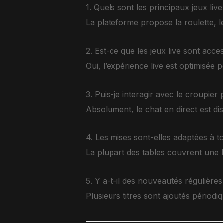
1. Quels sont les principaux jeux li
La plateforme propose la roulette, l
2. Est-ce que les jeux live sont acce
Oui, l’expérience live est optimisée 
3. Puis-je interagir avec le croupier 
Absolument, le chat en direct est di
4. Les mises sont-elles adaptées à t
La plupart des tables couvrent une 
5. Y a-t-il des nouveautés régulières
Plusieurs titres sont ajoutés périod