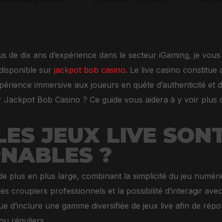
s de dix ans d’expérience dans le secteur iGaming, je vous
t disponible sur
jackpot bob casino
. Le live casino constitue 
périence immersive aux joueurs en quête d’authenticité et d
 Jackpot Bob Casino ? Ce guide vous aidera à y voir plus cl
ES JEUX LIVE SONT
NABLES ?
 de plus en plus large, combinant la simplicité du jeu numéri
les croupiers professionnels et la possibilité d’interagir av
que d’inclure une gamme diversifiée de jeux live afin de rép
ou réguliers.