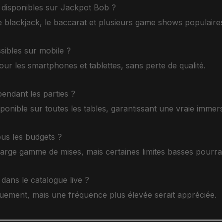
ve disponibles sur Jackpot Bob ?
e blackjack, le baccarat et plusieurs game shows populaire
ssibles sur mobile ?
pour les smartphones et tablettes, sans perte de qualité.
pendant les parties ?
sponible sur toutes les tables, garantissant une vraie immer
ous les budgets ?
large gamme de mises, mais certaines limites basses pourrai
 dans le catalogue live ?
iquement, mais une fréquence plus élevée serait appréciée.