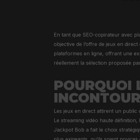
En tant que SEO-copirateur avec plu
objective de l’offre de jeux en direc
plateformes en ligne, offrant une ex
réellement la sélection proposée par
POURQUOI L
INCONTOUR
Les jeux en direct attirent un public
Le streaming vidéo haute définition, 
Jackpot Bob a fait le choix stratégi
plus exigeants, qu’ils soient novices 