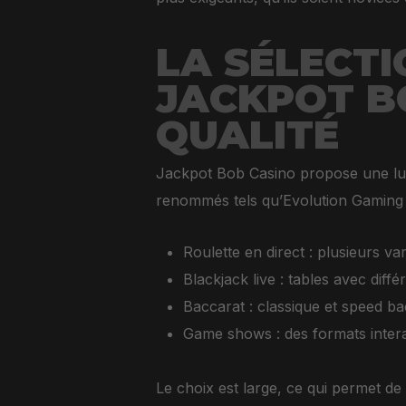
LA SÉLECTI
JACKPOT BO
QUALITÉ
Jackpot Bob Casino propose une ludo
renommés tels qu’Evolution Gaming et
Roulette en direct : plusieurs v
Blackjack live : tables avec diff
Baccarat : classique et speed ba
Game shows : des formats inter
Le choix est large, ce qui permet de