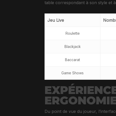
table correspondant à son style et à
Jeu Live
Nombr
Roulette
Blackjack
Baccarat
Game Shows
EXPÉRIENCE
ERGONOMI
Du point de vue du joueur, l’interfa