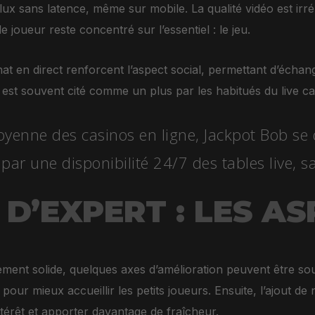
flux sans latence, même sur mobile. La qualité vidéo est ir
joueur reste concentré sur l’essentiel : le jeu.
chat en direct renforcent l’aspect social, permettant d’écha
est souvent cité comme un plus par les habitués du live ca
yenne des casinos en ligne, Jackpot Bob se 
 par une disponibilité 24/7 des tables live, s
D’EXPERT : LES AS
ement solide, quelques axes d’amélioration peuvent être soul
 pour mieux accueillir les petits joueurs. Ensuite, l’ajout 
térêt et apporter davantage de fraîcheur.