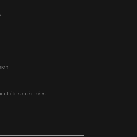
s.
sion.
ent être améliorées.