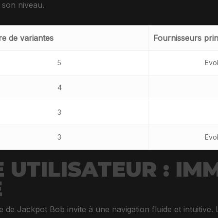
 son niveau.
e de variantes
Fournisseurs pri
5
Evo
4
3
3
Evo
 UTILISATEUR : IM
E
ce de Jackpot Bob invite à une navigation fluide et intuitive