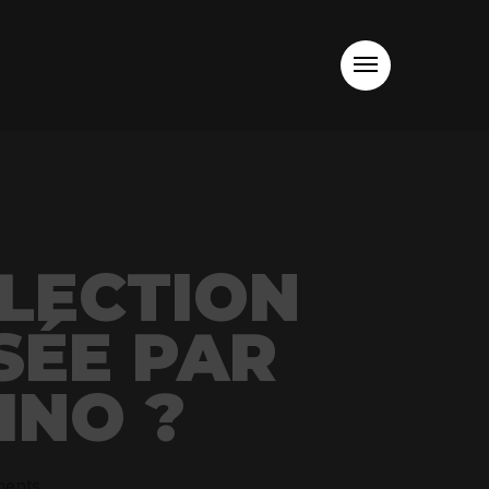
Menu
ÉLECTION
SÉE PAR
INO ?
ents