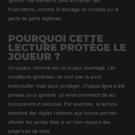
Ignorer ces éléments peut entraîner des
frustrations, comme le blocage du compte ou la
perte de gains légitimes.
POURQUOI CETTE
LECTURE PROTÈGE LE
JOUEUR ?
Un joueur informé est un joueur avantagé. Les
conditions générales ne sont pas là pour
embrouiller mais pour protéger. Chaque ligne a été
pensée pour garantir un environnement de jeu
transparent et sécurisé. Par exemple, la lecture
attentive des règles relatives aux bonus permet
d’éviter les pertes liées à un non-respect des
exigences de mise.