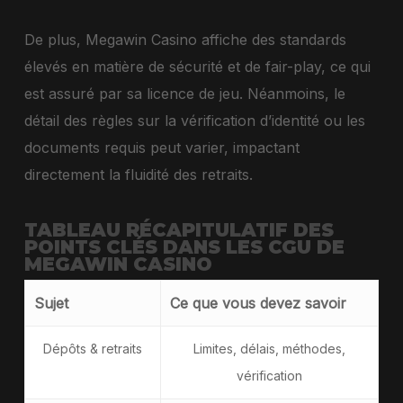
De plus, Megawin Casino affiche des standards
élevés en matière de sécurité et de fair-play, ce qui
est assuré par sa licence de jeu. Néanmoins, le
détail des règles sur la vérification d’identité ou les
documents requis peut varier, impactant
directement la fluidité des retraits.
TABLEAU RÉCAPITULATIF DES
POINTS CLÉS DANS LES CGU DE
MEGAWIN CASINO
Sujet
Ce que vous devez savoir
Dépôts & retraits
Limites, délais, méthodes,
vérification