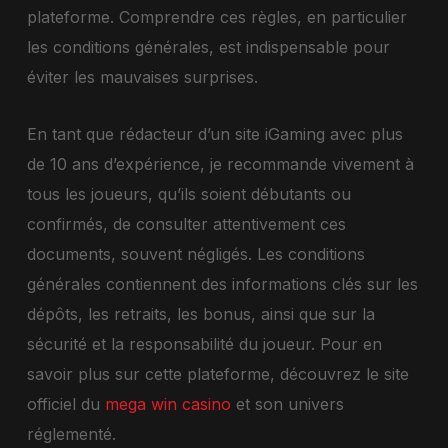
plateforme. Comprendre ces règles, en particulier
les conditions générales, est indispensable pour
éviter les mauvaises surprises.
En tant que rédacteur d’un site iGaming avec plus
de 10 ans d’expérience, je recommande vivement à
tous les joueurs, qu’ils soient débutants ou
confirmés, de consulter attentivement ces
documents, souvent négligés. Les conditions
générales contiennent des informations clés sur les
dépôts, les retraits, les bonus, ainsi que sur la
sécurité et la responsabilité du joueur. Pour en
savoir plus sur cette plateforme, découvrez le site
officiel du
mega win casino
et son univers
réglementé.