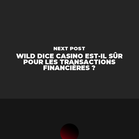
NEXT POST
WILD DICE CASINO EST-IL SÛR
POUR LES TRANSACTIONS
FINANCIÈRES ?