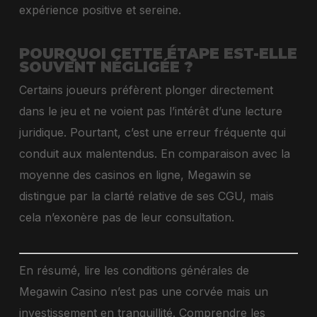
expérience positive et sereine.
POURQUOI CETTE ÉTAPE EST-ELLE
SOUVENT NÉGLIGÉE ?
Certains joueurs préfèrent plonger directement
dans le jeu et ne voient pas l’intérêt d’une lecture
juridique. Pourtant, c’est une erreur fréquente qui
conduit aux malentendus. En comparaison avec la
moyenne des casinos en ligne, Megawin se
distingue par la clarté relative de ses CGU, mais
cela n’exonère pas de leur consultation.
En résumé, lire les conditions générales de
Megawin Casino n’est pas une corvée mais un
investissement en tranquillité. Comprendre les