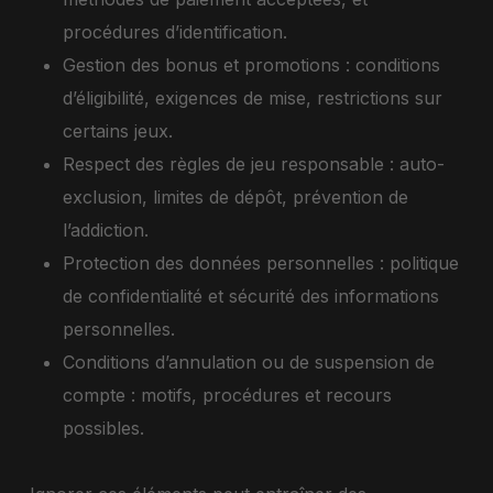
procédures d’identification.
Gestion des bonus et promotions : conditions
d’éligibilité, exigences de mise, restrictions sur
certains jeux.
Respect des règles de jeu responsable : auto-
exclusion, limites de dépôt, prévention de
l’addiction.
Protection des données personnelles : politique
de confidentialité et sécurité des informations
personnelles.
Conditions d’annulation ou de suspension de
compte : motifs, procédures et recours
possibles.