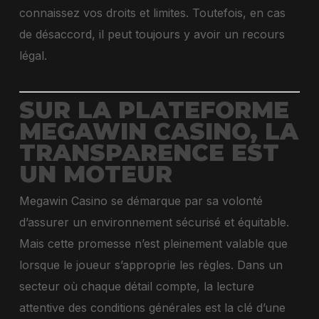
connaissez vos droits et limites. Toutefois, en cas
de désaccord, il peut toujours y avoir un recours
légal.
SUR LA PLATEFORME
MEGAWIN CASINO, LA
TRANSPARENCE EST
UN MOTEUR
Megawin Casino se démarque par sa volonté
d’assurer un environnement sécurisé et équitable.
Mais cette promesse n’est pleinement valable que
lorsque le joueur s’approprie les règles. Dans un
secteur où chaque détail compte, la lecture
attentive des conditions générales est la clé d’une