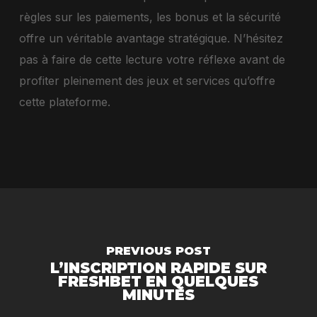
règles sur les paiements, les bonus et la sécurité
offre un véritable avantage stratégique. N’hésitez
pas à faire de cette lecture votre réflexe avant de
profiter pleinement des jeux et services qu’offre
cette plateforme.
PREVIOUS POST
L’INSCRIPTION RAPIDE SUR
FRESHBET EN QUELQUES
MINUTES