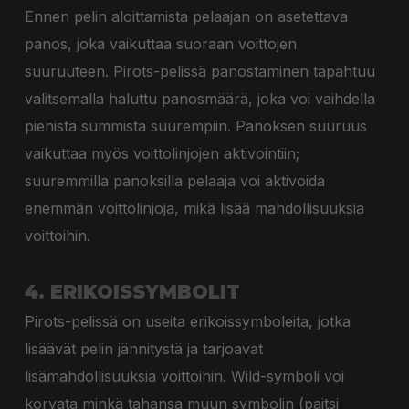
Ennen pelin aloittamista pelaajan on asetettava
panos, joka vaikuttaa suoraan voittojen
suuruuteen. Pirots-pelissä panostaminen tapahtuu
valitsemalla haluttu panosmäärä, joka voi vaihdella
pienistä summista suurempiin. Panoksen suuruus
vaikuttaa myös voittolinjojen aktivointiin;
suuremmilla panoksilla pelaaja voi aktivoida
enemmän voittolinjoja, mikä lisää mahdollisuuksia
voittoihin.
4. ERIKOISSYMBOLIT
Pirots-pelissä on useita erikoissymboleita, jotka
lisäävät pelin jännitystä ja tarjoavat
lisämahdollisuuksia voittoihin. Wild-symboli voi
korvata minkä tahansa muun symbolin (paitsi