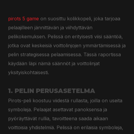
pirots 5 game
on suosittu kolikkopeli, joka tarjoaa
pelaajilleen jännittävän ja viihdyttävän
pelikokemuksen. Pelissä on erityisesti viisi sääntöä,
jotka ovat keskeisiä voittolinjojen ymmärtämisessä ja
pelin strategisessa pelaamisessa. Tässä raportissa
käydään läpi nämä säännöt ja voittolinjat
yksityiskohtaisesti.
1. PELIN PERUSASETELMA
Pirots-peli koostuu viidestä rullasta, joilla on useita
symboleja. Pelaajat asettavat panoksensa ja
pyöräyttävät rullia, tavoitteena saada aikaan
voittoisia yhdistelmiä. Pelissä on erilaisia symboleja,