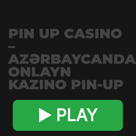
PIN UP CASINO
–
AZƏRBAYCANDA
ONLAYN
KAZINO PIN-UP
▶️ PLAY