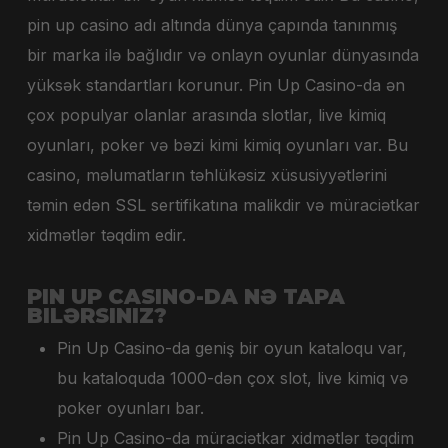
pin up casino adı altında dünya çapında tanınmış
bir marka ilə bağlıdır və onlayn oyunlar dünyasında
yüksək standartları korunur. Pin Up Casino-da ən
çox populyar olanlar arasında slotlar, live kimiq
oyunları, poker və bəzi kimi kimiq oyunları var. Bu
casino, məlumatların təhlükəsiz xüsusiyyətlərini
təmin edən SSL sertifikatına malikdir və müraciətkar
xidmətlər təqdim edir.
PIN UP CASINO-DA NƏ TAPA
BILƏRSINIZ?
Pin Up Casino-da geniş bir oyun kataloqu var,
bu kataloquda 1000-dən çox slot, live kimiq və
poker oyunları bar.
Pin Up Casino-da müraciətkar xidmətlər təqdim