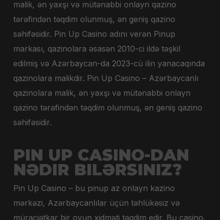
malik, ən yaxşı və mütənabbi onlayn qazino
tərəfindən təqdim olunmuş, ən geniş qazino
səhifəsidir. Pin Up Casino adını verən Pinup
markası, qazinolara əsasən 2010-ci ildə təşkil
edilmiş və Azərbaycan-da 2023-cü ilin yanacaqında
qazinolara malikdir. Pin Up Casino – Azərbaycanlı
qazinolara malik, ən yaxşı və mütənabbi onlayn
qazino tərəfindən təqdim olunmuş, ən geniş qazino
səhifəsidir.
PIN UP CASINO-DAN
NƏDIR BILƏRSINIZ?
Pin Up Casino – bu pinup az onlayn kazino
mərkəzi, Azərbaycanlılar üçün təhlükəsiz və
müraciətkar bir oyun xidməti təqdim edir. Bu casino,