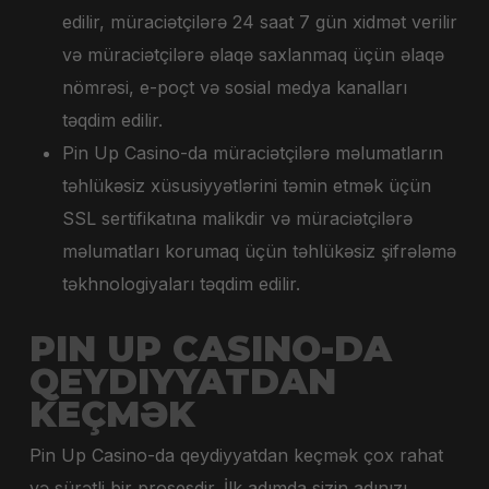
edilir, müraciətçilərə 24 saat 7 gün xidmət verilir
və müraciətçilərə əlaqə saxlanmaq üçün əlaqə
nömrəsi, e-poçt və sosial medya kanalları
təqdim edilir.
Pin Up Casino-da müraciətçilərə məlumatların
təhlükəsiz xüsusiyyətlərini təmin etmək üçün
SSL sertifikatına malikdir və müraciətçilərə
məlumatları korumaq üçün təhlükəsiz şifrələmə
təkhnologiyaları təqdim edilir.
PIN UP CASINO-DA
QEYDIYYATDAN
KEÇMƏK
Pin Up Casino-da qeydiyyatdan keçmək çox rahat
və sürətli bir prosesdir. İlk adımda sizin adınızı,