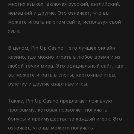
многих языках, включая русский, английский,
немецкий и другие. Это означает, что вы
можете играть на этом сайте, используя свой
язык.
В целом, Pin Up Casino – это лучшее онлайн-
казино, где можно играть в любое время и из
любой точки мира. Это официальный сайт, где
вы можете играть в слоты, карточные игры,
рулетку и другие азартные игры.
Также, Pin Up Casino предлагает лояльную
программу, которая позволяет получать
бонусы и преимущества за каждый игрок. Это
означает, что вы можете получать