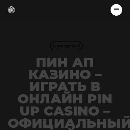
Skip
Menu
to
main
content
Uncategorized
ПИН АП
КАЗИНО –
ИГРАТЬ В
ОНЛАЙН PIN
UP CASINO –
ОФИЦИАЛЬНЫ