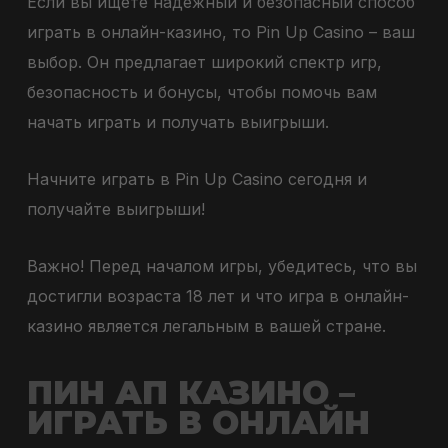
Если вы ищете надежный и безопасный способ
играть в онлайн-казино, то Pin Up Casino – ваш
выбор. Он предлагает широкий спектр игр,
безопасность и бонусы, чтобы помочь вам
начать играть и получать выигрыши.
Начните играть в Pin Up Casino сегодня и
получайте выигрыши!
Важно! Перед началом игры, убедитесь, что вы
достигли возраста 18 лет и что игра в онлайн-
казино является легальным в вашей стране.
ПИН АП КАЗИНО –
ИГРАТЬ В ОНЛАЙН