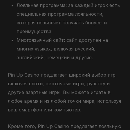
Лояльная программа: за каждый игрок есть
специальная программа лояльности,
которая позволяет получать бонусы и
преимущества.
Многоязычный сайт: сайт доступен на
многих языках, включая русский,
английский, немецкий и другие.
Pin Up Casino предлагает широкий выбор игр,
включая слоты, карточные игры, рулетку и
другие азартные игры. Вы можете играть в
любое время и из любой точки мира, используя
ваш смартфон или компьютер.
Кроме того, Pin Up Casino предлагает лояльную