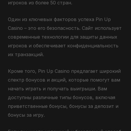
игроков из более 50 стран.
Один из ключевых факторов успеха Pin Up
Casino – это его безопасность. Сайт использует
современные технологии для защиты данных
игроков и обеспечивает конфиденциальность
их транзакций.
Кроме того, Pin Up Casino предлагает широкий
спектр бонусов и акций, которые помогут вам
начать играть и получать выигрыши. Вам
доступны различные типы бонусов, включая
приветственные бонусы, бонусы за депозит и
бонусы за игру.