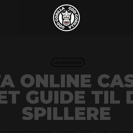
Uncategorized
A ONLINE CAS
T GUIDE TIL
SPILLERE
brandboda@gmail.com
June 1, 2026
No Commen