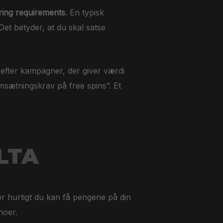
ing requirements
. En typisk
t betyder, at du skal satse
 efter kampagner, der giver værdi
msætningskrav på free spins”. Et
LTA
vor hurtigt du kan få pengene på din
noer.