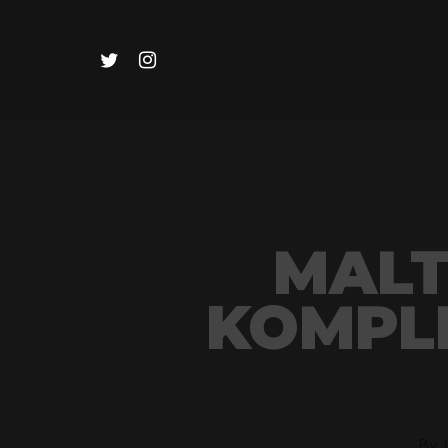
Skip
to
twitter
instagram
main
content
MALT
KOMPLE
By