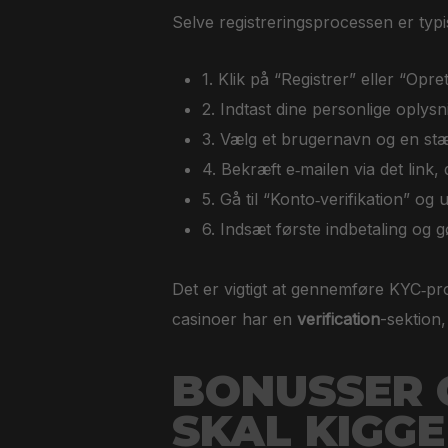
Selve registreringsprocessen er typi
1. Klik på “Registrer” eller “Opr
2. Indtast dine personlige oplys
3. Vælg et brugernavn og en st
4. Bekræft e‑mailen via det link,
5. Gå til “Konto‑verifikation” og
6. Indsæt første indbetaling og gør 
Det er vigtigt at gennemføre KYC‑pr
casinoer har en
verification
-sektion
BONUSSER 
SKAL KIGGE