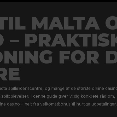
TIL MALTA 
 – PRAKTIS
DNING FOR 
RE
te spillelicenscentre, og mange af de største online casino
 spiloplevelser. I denne guide giver vi dig konkrete råd om,
ine casino – helt fra velkomstbonus til hurtige udbetalinger.