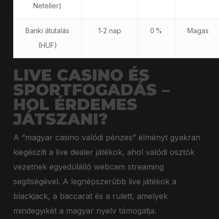
Neteller)
Banki átutalás
1‑2 nap
0 %
Magas
(HUF)
LIVE CASINO ÉS
SPORTFOGADÁS –
HOL ÉRDEMES
JÁTSZANI?
A “magyar casino valódi pénzes” élményt gyakran
kiegészíti a live dealer játékok, ahol valódi osztók
vezetnek egyedülálló webcam streaming
segítségével. A legnépszerűbb live játékok a
blackjack, a baccarat és a rulett, amelyek
mindegyikét a magyar nyelv támogatja.