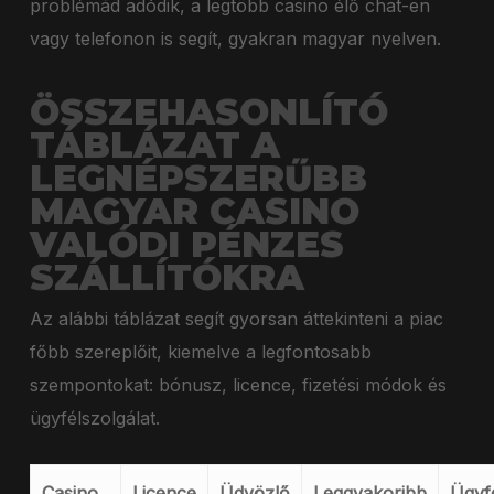
problémád adódik, a legtöbb casino élő chat-en
vagy telefonon is segít, gyakran magyar nyelven.
ÖSSZEHASONLÍTÓ
TÁBLÁZAT A
LEGNÉPSZERŰBB
MAGYAR CASINO
VALÓDI PÉNZES
SZÁLLÍTÓKRA
Az alábbi táblázat segít gyorsan áttekinteni a piac
főbb szereplőit, kiemelve a legfontosabb
szempontokat: bónusz, licence, fizetési módok és
ügyfélszolgálat.
Casino
Licence
Üdvözlő
Leggyakoribb
Ügyfé