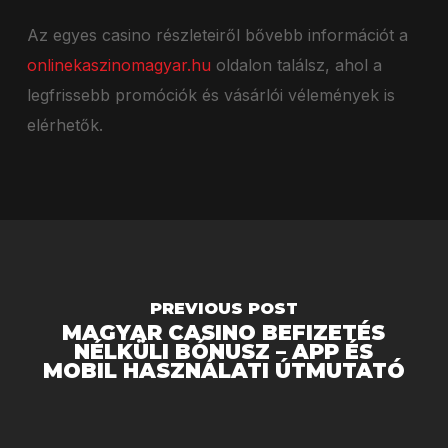
Az egyes casino részleteiről bővebb információt a
onlinekaszinomagyar.hu
oldalon találsz, ahol a
legfrissebb promóciók és vásárlói vélemények is
elérhetők.
PREVIOUS POST
MAGYAR CASINO BEFIZETÉS
NÉLKÜLI BÓNUSZ – APP ÉS
MOBIL HASZNÁLATI ÚTMUTATÓ