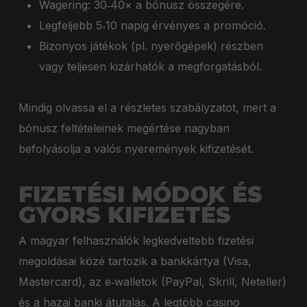
Wagering: 30‑40× a bónusz összegére.
Legfeljebb 5‑10 napig érvényes a promóció.
Bizonyos játékok (pl. nyerőgépek) részben
vagy teljesen kizárhatók a megforgatásból.
Mindig olvassa el a részletes szabályzatot, mert a
bónusz feltételeinek megértése nagyban
befolyásolja a valós nyeremények kifizetését.
FIZETÉSI MÓDOK ÉS
GYORS KIFIZETÉS
A magyar felhasználók legkedveltebb fizetési
megoldásai közé tartozik a bankkártya (Visa,
Mastercard), az e‑walletok (PayPal, Skrill, Neteller)
és a hazai banki átutalás. A legtöbb casino