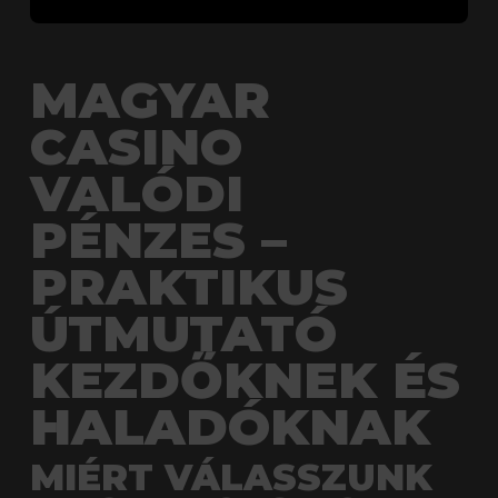
MAGYAR
CASINO
VALÓDI
PÉNZES –
PRAKTIKUS
ÚTMUTATÓ
KEZDŐKNEK ÉS
HALADÓKNAK
MIÉRT VÁLASSZUNK