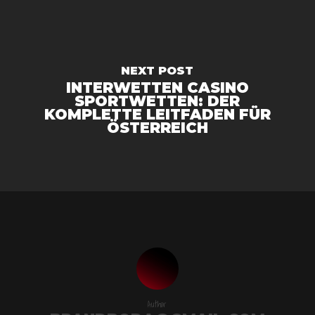
NEXT POST
INTERWETTEN CASINO
SPORTWETTEN: DER
KOMPLETTE LEITFADEN FÜR
ÖSTERREICH
Author