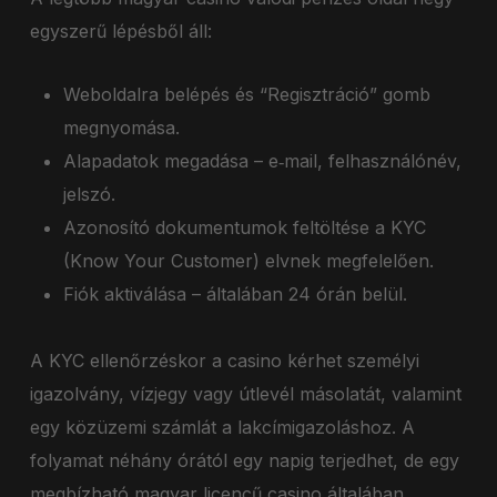
egyszerű lépésből áll:
Weboldalra belépés és “Regisztráció” gomb
megnyomása.
Alapadatok megadása – e‑mail, felhasználónév,
jelszó.
Azonosító dokumentumok feltöltése a KYC
(Know Your Customer) elvnek megfelelően.
Fiók aktiválása – általában 24 órán belül.
A KYC ellenőrzéskor a casino kérhet személyi
igazolvány, vízjegy vagy útlevél másolatát, valamint
egy közüzemi számlát a lakcímigazoláshoz. A
folyamat néhány órától egy napig terjedhet, de egy
megbízható magyar licencű casino általában