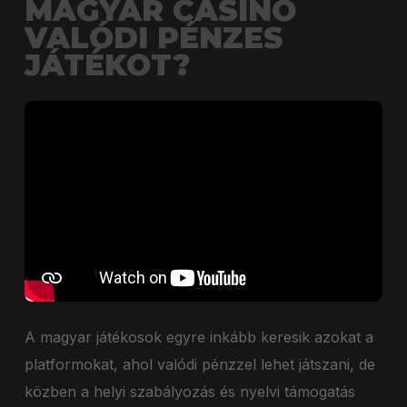
MAGYAR CASINO
VALÓDI PÉNZES
JÁTÉKOT?
A magyar játékosok egyre inkább keresik azokat a
platformokat, ahol valódi pénzzel lehet játszani, de
közben a helyi szabályozás és nyelvi támogatás