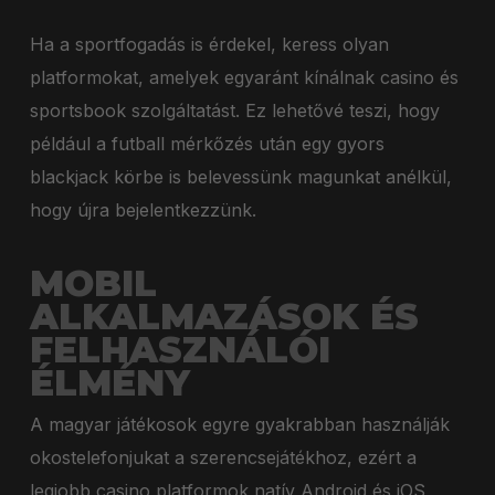
Ha a sportfogadás is érdekel, keress olyan
platformokat, amelyek egyaránt kínálnak casino és
sportsbook szolgáltatást. Ez lehetővé teszi, hogy
például a futball mérkőzés után egy gyors
blackjack körbe is belevessünk magunkat anélkül,
hogy újra bejelentkezzünk.
MOBIL
ALKALMAZÁSOK ÉS
FELHASZNÁLÓI
ÉLMÉNY
A magyar játékosok egyre gyakrabban használják
okostelefonjukat a szerencsejátékhoz, ezért a
legjobb casino platformok natív Android és iOS