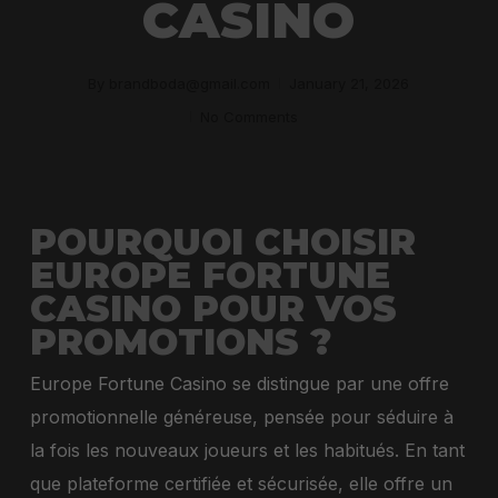
CASINO
By
brandboda@gmail.com
January 21, 2026
No Comments
POURQUOI CHOISIR
EUROPE FORTUNE
CASINO POUR VOS
PROMOTIONS ?
Europe Fortune Casino se distingue par une offre
promotionnelle généreuse, pensée pour séduire à
la fois les nouveaux joueurs et les habitués. En tant
que plateforme certifiée et sécurisée, elle offre un