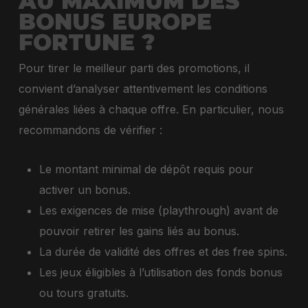
AU MAXIMUM DES
BONUS EUROPE
FORTUNE ?
Pour tirer le meilleur parti des promotions, il
convient d’analyser attentivement les conditions
générales liées à chaque offre. En particulier, nous
recommandons de vérifier :
Le montant minimal de dépôt requis pour
activer un bonus.
Les exigences de mise (playthrough) avant de
pouvoir retirer les gains liés au bonus.
La durée de validité des offres et des free spins.
Les jeux éligibles à l’utilisation des fonds bonus
ou tours gratuits.