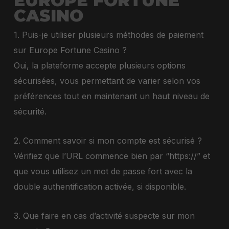
EUROPE FORTUNE
CASINO
1. Puis-je utiliser plusieurs méthodes de paiement
sur Europe Fortune Casino ?
Oui, la plateforme accepte plusieurs options
sécurisées, vous permettant de varier selon vos
préférences tout en maintenant un haut niveau de
sécurité.
2. Comment savoir si mon compte est sécurisé ?
Vérifiez que l’URL commence bien par “https://” et
que vous utilisez un mot de passe fort avec la
double authentification activée, si disponible.
3. Que faire en cas d’activité suspecte sur mon