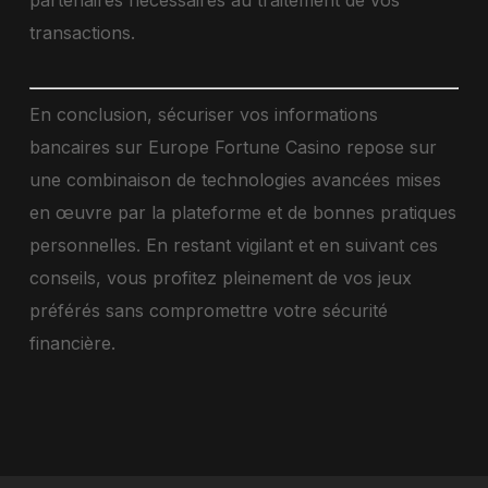
partenaires nécessaires au traitement de vos
transactions.
En conclusion, sécuriser vos informations
bancaires sur Europe Fortune Casino repose sur
une combinaison de technologies avancées mises
en œuvre par la plateforme et de bonnes pratiques
personnelles. En restant vigilant et en suivant ces
conseils, vous profitez pleinement de vos jeux
préférés sans compromettre votre sécurité
financière.