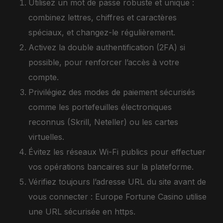
Utilisez un mot de passe robuste et unique :
combinez lettres, chiffres et caractères
spéciaux, et changez-le régulièrement.
Activez la double authentification (2FA) si
possible, pour renforcer l’accès à votre
compte.
Privilégiez des modes de paiement sécurisés
comme les portefeuilles électroniques
reconnus (Skrill, Neteller) ou les cartes
virtuelles.
Évitez les réseaux Wi-Fi publics pour effectuer
vos opérations bancaires sur la plateforme.
Vérifiez toujours l’adresse URL du site avant de
vous connecter : Europe Fortune Casino utilise
une URL sécurisée en https.