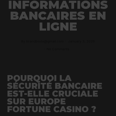
INFORMATIONS
BANCAIRES EN
LIGNE
By
brandboda@gmail.com
January 3, 2026
No Comments
POURQUOI LA
SÉCURITÉ BANCAIRE
EST-ELLE CRUCIALE
SUR EUROPE
FORTUNE CASINO ?