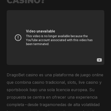
CASINO?
DragoBet casino es una plataforma de juego online
que combina casino tradicional, slots, live casino y
sportsbook bajo una sola licencia europea. Su
propuesta se centra en ofrecer una experiencia
completa – desde tragamonedas de alta volatilidad