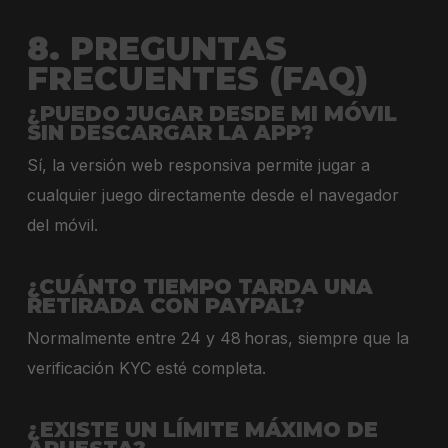
8. PREGUNTAS
FRECUENTES (FAQ)
¿PUEDO JUGAR DESDE MI MÓVIL
SIN DESCARGAR LA APP?
Sí, la versión web responsiva permite jugar a
cualquier juego directamente desde el navegador
del móvil.
¿CUÁNTO TIEMPO TARDA UNA
RETIRADA CON PAYPAL?
Normalmente entre 24 y 48 horas, siempre que la
verificación KYC esté completa.
¿EXISTE UN LÍMITE MÁXIMO DE