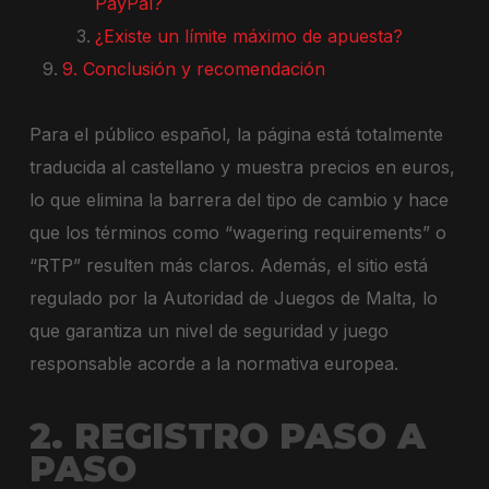
PayPal?
¿Existe un límite máximo de apuesta?
9. Conclusión y recomendación
Para el público español, la página está totalmente
traducida al castellano y muestra precios en euros,
lo que elimina la barrera del tipo de cambio y hace
que los términos como “wagering requirements” o
“RTP” resulten más claros. Además, el sitio está
regulado por la Autoridad de Juegos de Malta, lo
que garantiza un nivel de seguridad y juego
responsable acorde a la normativa europea.
2. REGISTRO PASO A
PASO