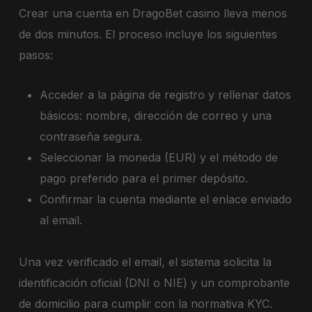
Crear una cuenta en DragoBet casino lleva menos
de dos minutos. El proceso incluye los siguientes
pasos:
Acceder a la página de registro y rellenar datos
básicos: nombre, dirección de correo y una
contraseña segura.
Seleccionar la moneda (EUR) y el método de
pago preferido para el primer depósito.
Confirmar la cuenta mediante el enlace enviado
al email.
Una vez verificado el email, el sistema solicita la
identificación oficial (DNI o NIE) y un comprobante
de domicilio para cumplir con la normativa KYC.