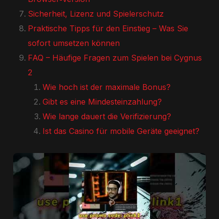
Sicherheit, Lizenz und Spielerschutz
Praktische Tipps für den Einstieg – Was Sie
sofort umsetzen können
FAQ – Häufige Fragen zum Spielen bei Cygnus
2
Wie hoch ist der maximale Bonus?
Gibt es eine Mindesteinzahlung?
Wie lange dauert die Verifizierung?
Ist das Casino für mobile Geräte geeignet?