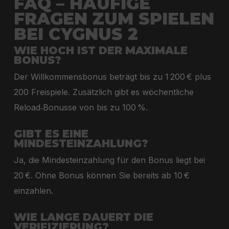
FAQ – HÄUFIGE
FRAGEN ZUM SPIELEN
BEI CYGNUS 2
WIE HOCH IST DER MAXIMALE
BONUS?
Der Willkommensbonus beträgt bis zu 1 200 € plus
200 Freispiele. Zusätzlich gibt es wöchentliche
Reload‑Bonusse von bis zu 100 %.
GIBT ES EINE
MINDESTEINZAHLUNG?
Ja, die Mindesteinzahlung für den Bonus liegt bei
20 €. Ohne Bonus können Sie bereits ab 10 €
einzahlen.
WIE LANGE DAUERT DIE
VERIFIZIERUNG?