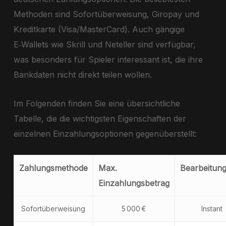
Methoden sind Sofortüberweisung, Giropay und
Kreditkarte (Visa/MasterCard). Auch gängige
E‑Wallets wie Skrill und Neteller sind verfügbar,
was besonders für Spieler interessant ist, die ihre
Bankdaten nicht direkt teilen wollen.
Im Folgenden finden Sie eine übersichtliche
Tabelle, die die wichtigsten Eigenschaften der
einzelnen Einzahlungsoptionen gegenüberstellt:
Zahlungsmethode
Max.
Bearbeitung
Einzahlungsbetrag
Sofortüberweisung
5 000 €
Instant