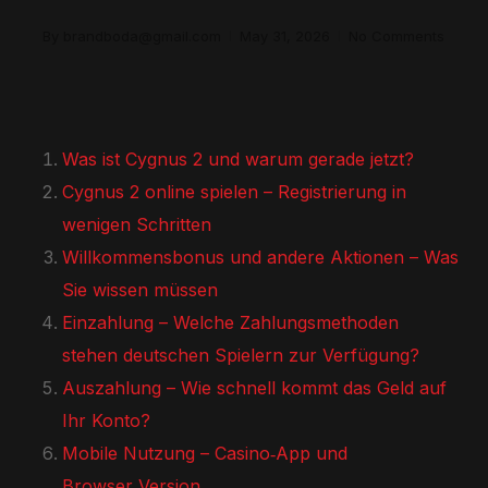
By
brandboda@gmail.com
May 31, 2026
No Comments
Was ist Cygnus 2 und warum gerade jetzt?
Cygnus 2 online spielen – Registrierung in
wenigen Schritten
Willkommensbonus und andere Aktionen – Was
Sie wissen müssen
Einzahlung – Welche Zahlungsmethoden
stehen deutschen Spielern zur Verfügung?
Auszahlung – Wie schnell kommt das Geld auf
Ihr Konto?
Mobile Nutzung – Casino‑App und
Browser‑Version