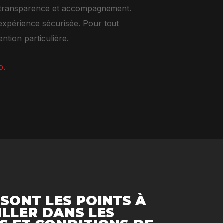
é, transparence et accompagnement.
 expérience sécurisée. Pour tout
ntion particulière.
o
.
 SONT LES POINTS À
ILLER DANS LES