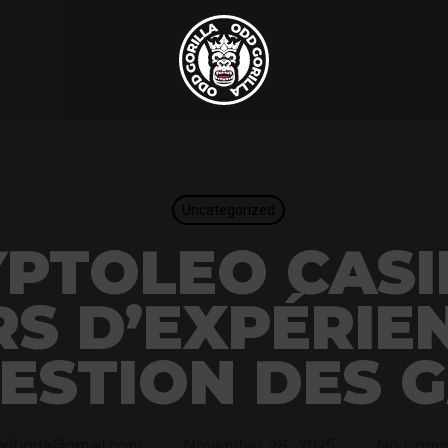
Uncategorized
PTOLEO CASI
S D’EXPÉRIE
ESTION DES 
ndboda@gmail.com
November 28, 2025
No Comm