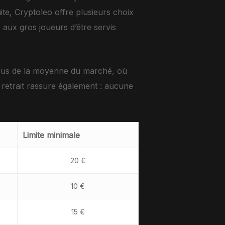
ite, Cryptoleo offre plusieurs choix
 aux gros joueurs d’être servis
essus de la moyenne du marché, où
 retrait rassure également : aucune
Limite minimale
20 €
10 €
15 €