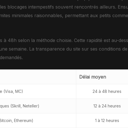
 les blocages intempestifs souvent rencontrés ailleurs. Ensu
imites minimales raisonnables, permettant aux petits comme
es à 48h selon la méthode choisie. Cette rapidité est au-d
une semaine. La transparence du site sur ses conditions de
s demandés.
Délai moyen
e (Visa, MC)
24 à 48 heures
ques (Skrill, Neteller)
12 à 24 heures
itcoin, Ethereum)
1 à 12 heures