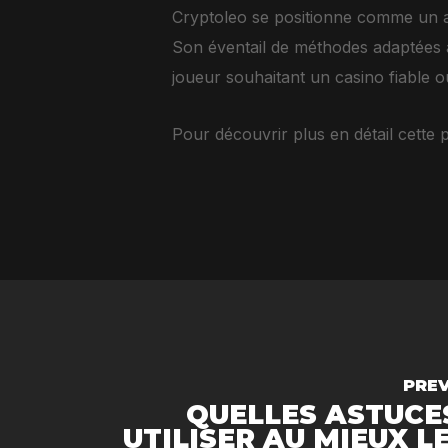
Cryptoleo se positionne comme un a
Son éventail de méthodes adaptées à 
joueur souhaitant un casino fiable o
Pour découvrir plus en détail cette 
PRE
QUELLES ASTUCE
UTILISER AU MIEUX L