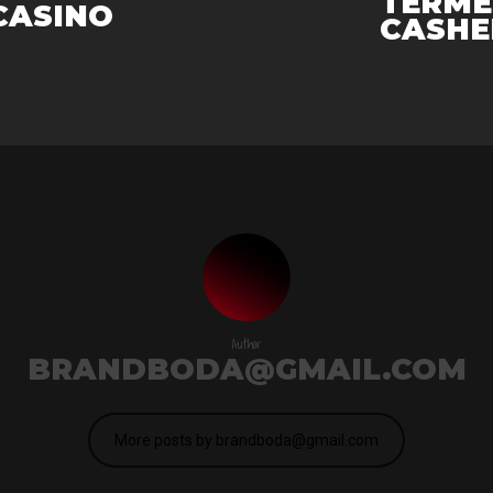
TERME
CASINO
CASHE
Author
BRANDBODA@GMAIL.COM
More posts by brandboda@gmail.com