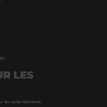
 :
ps.
UR LES
r les cartes bancaires.