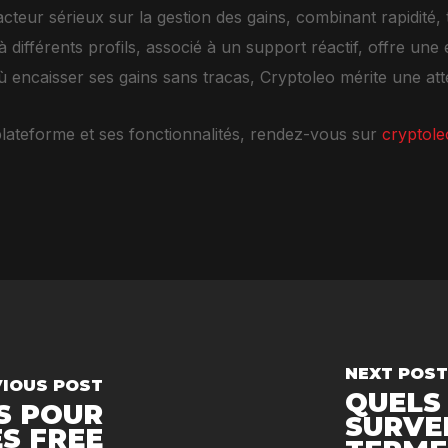
cteur sérieux sur la gestion des gains, combinant rapidit
différents profils, associé à un support réactif, offre une
ù encaisser ses gains sans tracas, Cryptoleo mérite une atte
plateforme et ses fonctionnalités, rendez-vous sur
cryptole
NEXT POST
VIOUS POST
QUELS
S POUR
SURVE
ES FREE