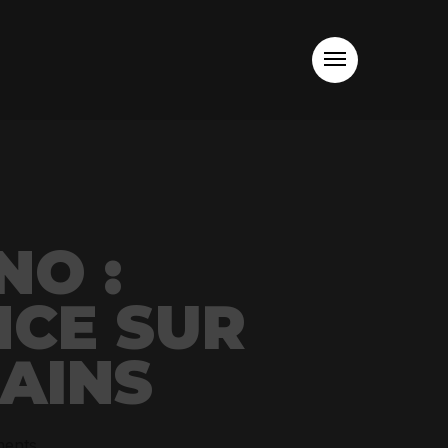
Menu
NO :
NCE SUR
GAINS
ents