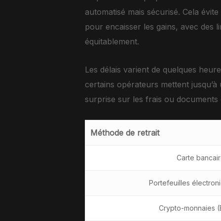
automatisé mais sécurisé. Cela évite
pour encaisser les gains, avec des l
équitablement.
Les délais varient de quelques heur
certains opérateurs mettent jusqu’à 
surprise sur les frais ou document
Méthode de retrait
Carte bancair
Portefeuilles électroni
Crypto-monnaies (B