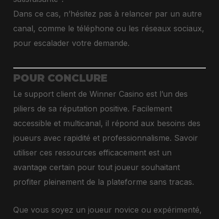
Dans ce cas, n’hésitez pas à relancer par un autre
canal, comme le téléphone ou les réseaux sociaux,
pour escalader votre demande.
POUR CONCLURE
Le support client de Winner Casino est l’un des
piliers de sa réputation positive. Facilement
accessible et multicanal, il répond aux besoins des
joueurs avec rapidité et professionnalisme. Savoir
utiliser ces ressources efficacement est un
avantage certain pour tout joueur souhaitant
profiter pleinement de la plateforme sans tracas.
Que vous soyez un joueur novice ou expérimenté,