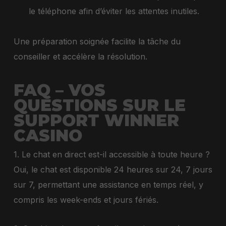
le téléphone afin d’éviter les attentes inutiles.
Une préparation soignée facilite la tâche du
conseiller et accélère la résolution.
FAQ – VOS
QUESTIONS SUR LE
SUPPORT WINNER
CASINO
1. Le chat en direct est-il accessible à toute heure ?
Oui, le chat est disponible 24 heures sur 24, 7 jours
sur 7, permettant une assistance en temps réel, y
compris les week-ends et jours fériés.