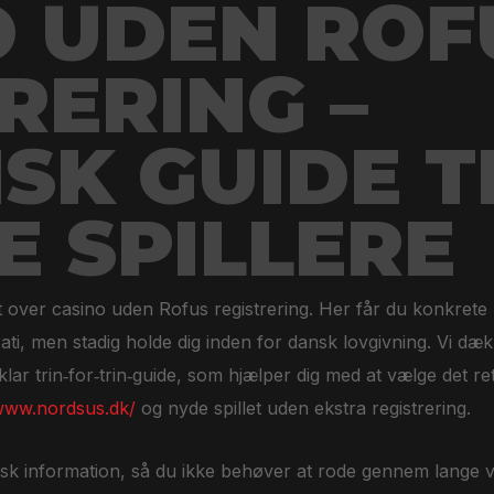
O UDEN ROF
RERING –
SK GUIDE T
 SPILLERE
t over casino uden Rofus registrering. Her får du konkret
ti, men stadig holde dig inden for dansk lovgivning. Vi dækk
klar trin‑for‑trin‑guide, som hjælper dig med at vælge det re
/www.nordsus.dk/
og nyde spillet uden ekstra registrering.
isk information, så du ikke behøver at rode gennem lange vi