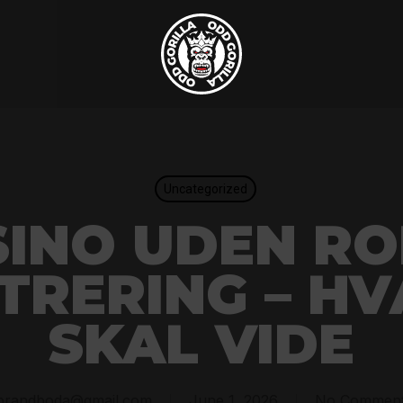
Uncategorized
SINO UDEN RO
TRERING – H
SKAL VIDE
brandboda@gmail.com
June 1, 2026
No Commen