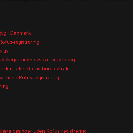
gtig i Danmark
Rofus‑registrering
krav
talinger uden ekstra registrering
 farten uden Rofus‑bureaukrati
pil uden Rofus‑registrering
lding
lære casinoer uden Rofus‑registrering