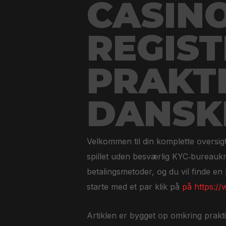
CASIN
REGIST
PRAKTI
DANSKE
Velkommen til din komplette oversig
spillet uden besværlig KYC‑bureaukra
betalingsmetoder, og du vil finde en 
starte med et par klik på
på https:/
Artiklen er bygget op omkring prakt