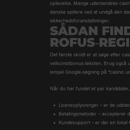
oplevelse. Mange udenlandske casino
danske spillere ved at undgå den d
sikkerhedsforanstaltninger.
SÅDAN FIN
ROFUS‑REG
Det første skridt er at søge efter cas
velkomstbonus‑teksten. Brug også u
simpel Google‑søgning på “casino uden
Når du har fundet et par kandidater,
Licensoplysninger – er de udste
Betalingsmetoder – accepterer d
Kundesupport – er der en lokal te