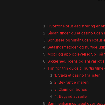
Hvorfor Rofus‑registrering er vi
Sådan finder du et casino uden 
Bonusser og vilkår uden Rofus‑
Betalingsmetoder og hurtige udbe
Mobil og app‑oplevelse: Spil på
Sikkerhed, licens og ansvarligt s
Trin‑for‑trin guide til hurtig tilme
1. Vælg et casino fra listen
2. Bekræft e‑mailen
3. Claim din bonus
4. Begynd at spille
Sammenlignings‑tabel over popu