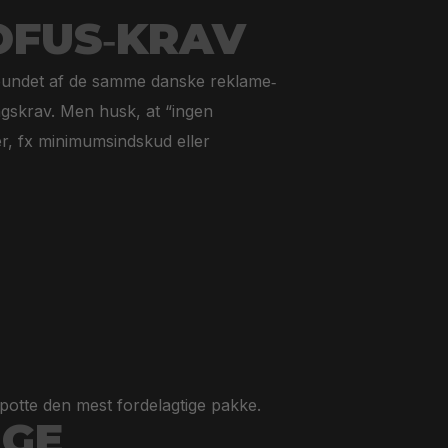
OFUS‑KRAV
r bundet af de samme danske reklame‑
ngskrav. Men husk, at “ingen
r, fx minimumsindskud eller
spotte den mest fordelagtige pakke.
IGE