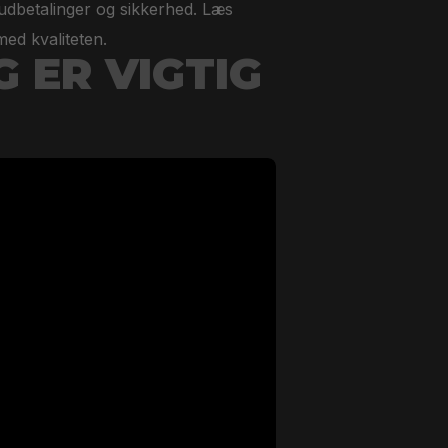
udbetalinger og sikkerhed. Læs
med kvaliteten.
 ER VIGTIG