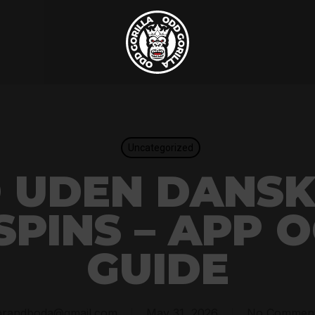
Uncategorized
 UDEN DANSK
SPINS – APP 
GUIDE
brandboda@gmail.com
May 31, 2026
No Commen