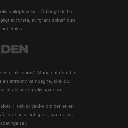
olid spiloplevelse, så længe de har
igt at forstå, at “gratis spins” kun
 udbetales.
UDEN
cens gratis spins”. Mange af dem har
t en attraktiv kampagne, skal du
or at aktivere gratis spinnere.
e slots. Husk at tjekke om der er en
Når du har brugt spins, kan du se,
sbetingelser.