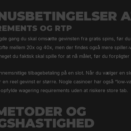
ONUSBETINGELSER A
REMENTS OG RTP
e gang du skal omsætte gevinsten fra gratis spins, før d
ofte mellem 20x og 40x, men der findes også mere spiller‑ve
get du faktisk skal spille for at nå målet, før du forpligter 
emsnitlige tilbagebetaling på en slot. Når du vælger en slot 
en reel gevinst er større. Nogle casinoer har også “low‑var
t opfylde wagering requirements uden at risikere store tab.
METODER OG
GSHASTIGHED