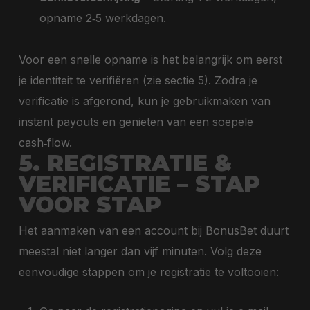
opname 2‑5 werkdagen.
Voor een snelle opname is het belangrijk om eerst
je identiteit te verifiëren (zie sectie 5). Zodra je
verificatie is afgerond, kun je gebruikmaken van
instant payouts en genieten van een soepele
cash‑flow.
5. REGISTRATIE &
VERIFICATIE – STAP
VOOR STAP
Het aanmaken van een account bij BonusBet duurt
meestal niet langer dan vijf minuten. Volg deze
eenvoudige stappen om je registratie te voltooien: