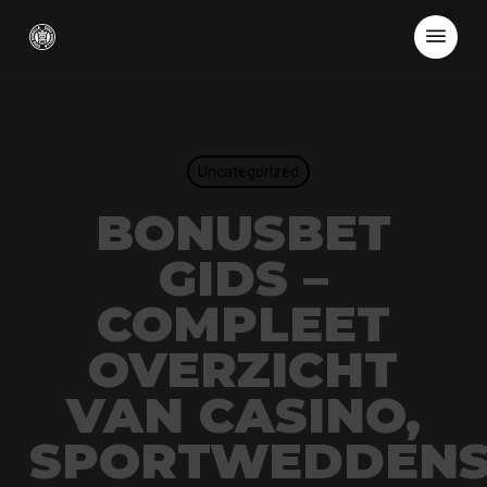
Skip
Menu
to
main
content
Uncategorized
BONUSBET
GIDS –
COMPLEET
OVERZICHT
VAN CASINO,
SPORTWEDDEN