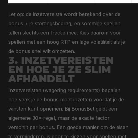
Let op: de inzetvereiste wordt berekend over de
bonus + je stortingsbedrag, en sommige spellen
tellen slechts een fractie mee. Kies daarom voor
spellen met een hoog RTP en lage volatiliteit als je
de bonus snel wilt omzetten.
3. INZETVEREISTEN
EN HOE JE ZE SLIM
AFHANDELT
Inzetvereisten (wagering requirements) bepalen
hoe vaak je de bonus moet inzetten voordat je de
winsten kunt opnemen. Bij BonusBet geldt een
algemene 30×‑regel, maar de exacte factor
verschilt per bonus. Een goede manier om de eisen
te verminderen, is door te kiezen voor spellen met