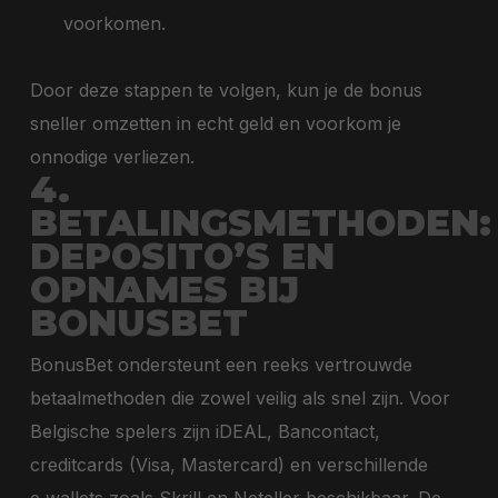
voorkomen.
Door deze stappen te volgen, kun je de bonus
sneller omzetten in echt geld en voorkom je
onnodige verliezen.
4.
BETALINGSMETHODEN:
DEPOSITO’S EN
OPNAMES BIJ
BONUSBET
BonusBet ondersteunt een reeks vertrouwde
betaalmethoden die zowel veilig als snel zijn. Voor
Belgische spelers zijn iDEAL, Bancontact,
creditcards (Visa, Mastercard) en verschillende