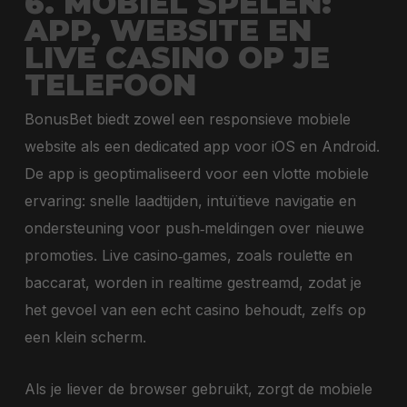
6. MOBIEL SPELEN:
APP, WEBSITE EN
LIVE CASINO OP JE
TELEFOON
BonusBet biedt zowel een responsieve mobiele
website als een dedicated app voor iOS en Android.
De app is geoptimaliseerd voor een vlotte mobiele
ervaring: snelle laadtijden, intuïtieve navigatie en
ondersteuning voor push‑meldingen over nieuwe
promoties. Live casino‑games, zoals roulette en
baccarat, worden in realtime gestreamd, zodat je
het gevoel van een echt casino behoudt, zelfs op
een klein scherm.
Als je liever de browser gebruikt, zorgt de mobiele