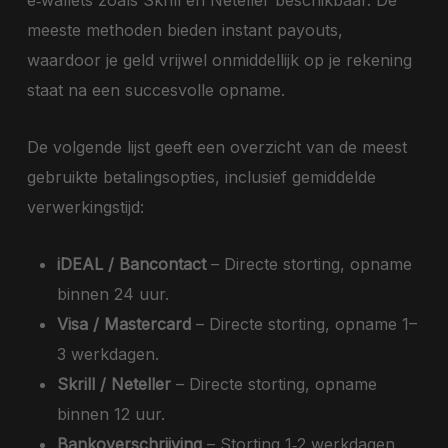
e‑wallets zoals Skrill en Neteller beschikbaar. De
meeste methoden bieden instant payouts,
waardoor je geld vrijwel onmiddellijk op je rekening
staat na een succesvolle opname.
De volgende lijst geeft een overzicht van de meest
gebruikte betalingsopties, inclusief gemiddelde
verwerkingstijd:
iDEAL / Bancontact
– Directe storting, opname
binnen 24 uur.
Visa / Mastercard
– Directe storting, opname 1–
3 werkdagen.
Skrill / Neteller
– Directe storting, opname
binnen 12 uur.
Bankoverschrijving
– Storting 1‑2 werkdagen,