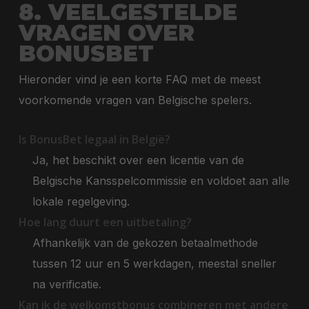
8. VEELGESTELDE
VRAGEN OVER
BONUSBET
Hieronder vind je een korte FAQ met de meest
voorkomende vragen van Belgische spelers.
Is BonusBet legaal in België?
Ja, het beschikt over een licentie van de
Belgische Kansspelcommissie en voldoet aan alle
lokale regelgeving.
Hoe lang duurt een uitbetaling?
Afhankelijk van de gekozen betaalmethode
tussen 12 uur en 5 werkdagen, meestal sneller
na verificatie.
Kan ik de welkomstbonus combineren met andere