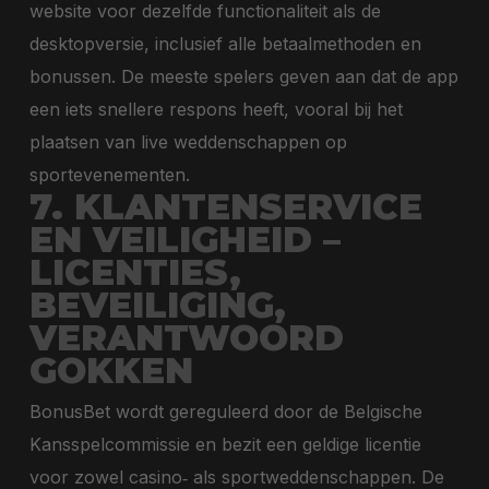
website voor dezelfde functionaliteit als de
desktopversie, inclusief alle betaalmethoden en
bonussen. De meeste spelers geven aan dat de app
een iets snellere respons heeft, vooral bij het
plaatsen van live weddenschappen op
sportevenementen.
7. KLANTENSERVICE
EN VEILIGHEID –
LICENTIES,
BEVEILIGING,
VERANTWOORD
GOKKEN
BonusBet wordt gereguleerd door de Belgische
Kansspelcommissie en bezit een geldige licentie
voor zowel casino‑ als sportweddenschappen. De