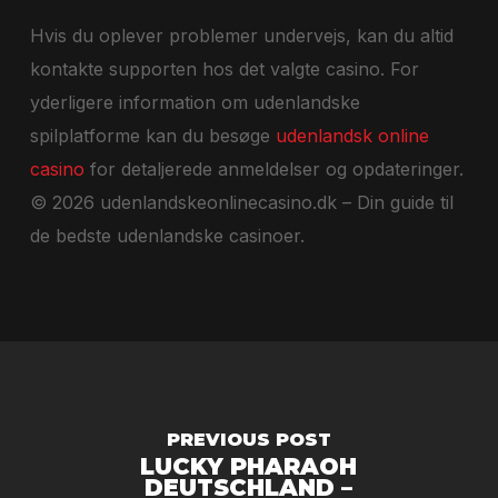
Hvis du oplever problemer undervejs, kan du altid
kontakte supporten hos det valgte casino. For
yderligere information om udenlandske
spilplatforme kan du besøge
udenlandsk online
casino
for detaljerede anmeldelser og opdateringer.
© 2026 udenlandskeonlinecasino.dk – Din guide til
de bedste udenlandske casinoer.
PREVIOUS POST
LUCKY PHARAOH
DEUTSCHLAND –