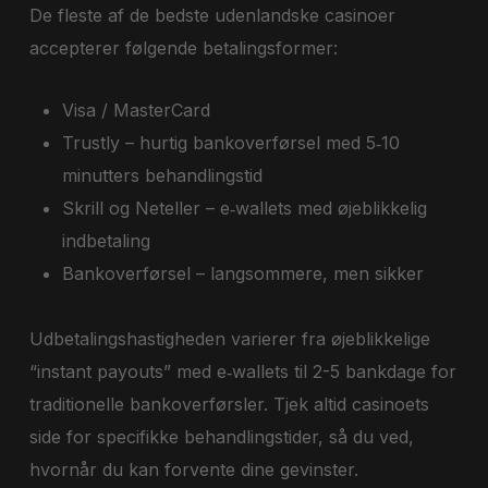
De fleste af de bedste udenlandske casinoer
accepterer følgende betalingsformer:
Visa / MasterCard
Trustly – hurtig bankoverførsel med 5‑10
minutters behandlingstid
Skrill og Neteller – e‑wallets med øjeblikkelig
indbetaling
Bankoverførsel – langsommere, men sikker
Udbetalingshastigheden varierer fra øjeblikkelige
“instant payouts” med e‑wallets til 2-5 bankdage for
traditionelle bankoverførsler. Tjek altid casinoets
side for specifikke behandlingstider, så du ved,
hvornår du kan forvente dine gevinster.