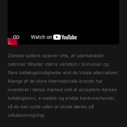
Danske spillere oplever ofte, at udenlandske
casinoer tilbyder større variation i bonusser og
flere betalingsmuligheder end de lokale alternativer.
Mange af de store internationale brands har
investeret i dansk marked ved at acceptere danske
betalingskort, e‑wallets og endda bankoverførsler,
så du kan spille uden at skulle tænke på
valutaomregning.