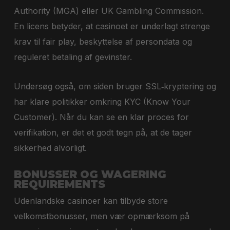
Authority (MGA) eller UK Gambling Commission.
En licens betyder, at casinoet er underlagt strenge
krav til fair play, beskyttelse af persondata og
reguleret betaling af gevinster.
Undersøg også, om siden bruger SSL‑kryptering og
har klare politikker omkring KYC (Know Your
Customer). Når du kan se en klar proces for
verifikation, er det et godt tegn på, at de tager
sikkerhed alvorligt.
BONUSSER OG WAGERING
REQUIREMENTS
Udenlandske casinoer kan tilbyde store
velkomstbonusser, men vær opmærksom på