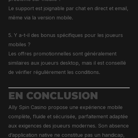
Le support est joignable par chat en direct et email,
même via la version mobile.
5. Y a-t-il des bonus spécifiques pour les joueurs
mobiles ?
Les offres promotionnelles sont généralement
similaires aux joueurs desktop, mais il est conseillé
de vérifier régulièrement les conditions.
EN CONCLUSION
Ally Spin Casino propose une expérience mobile
complète, fluide et sécurisée, parfaitement adaptée
aux exigences des joueurs modernes. Son absence
d’application native ne constitue pas un handicap,