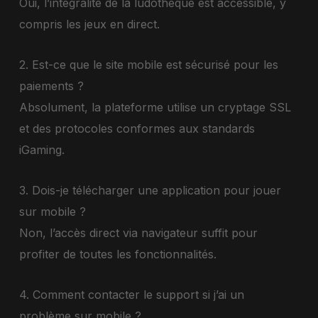
Oui, l’intégralité de la ludothèque est accessible, y
compris les jeux en direct.
2. Est-ce que le site mobile est sécurisé pour les
paiements ?
Absolument, la plateforme utilise un cryptage SSL
et des protocoles conformes aux standards
iGaming.
3. Dois-je télécharger une application pour jouer
sur mobile ?
Non, l’accès direct via navigateur suffit pour
profiter de toutes les fonctionnalités.
4. Comment contacter le support si j’ai un
problème sur mobile ?